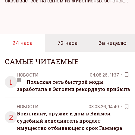
оказываетесь на одном из живописных эстонских
пляжей. Температура морской воды едва
достигает 18 градусов, но вы как закаленный
предприниматель знаете, что смелость города
берет, и без долгих раздумий бросаетесь в воду.
24 часа
72 часа
За неделю
САМЫЕ ЧИТАЕМЫЕ
НОВОСТИ
04.08.26, 11:37
1
Польская сеть быстрой моды
заработала в Эстонии рекордную прибыль
НОВОСТИ
03.08.26, 14:40
Бриллиант, оружие и дом в Виймси:
2
судебный исполнитель продает
имущество отбывающего срок Гаммера