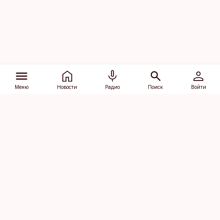
Меню
Новости
Радио
Поиск
Войти
Vana-Lõuna 39/1, 19094 Tallinn
(+372) 667 0111
dv@aripaev.ee
Подписаться
Об Äripäev