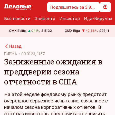
Подпишитесь за 3.99 €
Все новости
Эпицентр
Инвестор
Ида-Вирумаа
OMX Baltic
0,11
%
315,32
OMX Riga
−0,56
%
923,11
cebook
Назад
Twitter)
БИРЖА
09.01.23, 11:57
Заниженные ожидания в
kedIn
преддверии сезона
ail
отчетности в США
k
На этой неделе фондовому рынку предстоит
очередное серьезное испытание, связанное с
началом сезона корпоративных отчетов. В
этот раз инвесторы предпочитают занизить