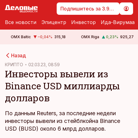
Подпишитесь за 3.99 €
Все новости
Эпицентр
Инвестор
Ида-Вирумаа
OMX Baltic
−0,04
%
315,18
OMX Riga
0,23
%
925,27
cebook
Назад
Twitter)
КРИПТО
02.03.23, 08:59
Инвесторы вывели из
kedIn
Binance USD миллиарды
ail
долларов
k
По данным Reuters, за последние недели
инвесторы вывели из стейблкойна Binance
USD (BUSD) около 6 млрд долларов.