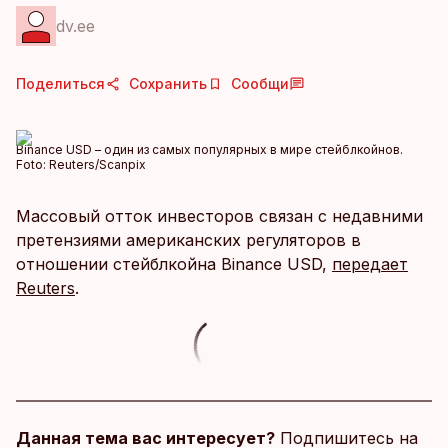
dv.ee
Поделиться
Сохранить
Сообщи
Binance USD – один из самых популярных в мире стейблкойнов.
Foto:
Reuters/Scanpix
Массовый отток инвесторов связан с недавними
претензиями американских регуляторов в
отношении стейблкойна Binance USD,
передает
Reuters
.
Данная тема вас интересует?
Подпишитесь на