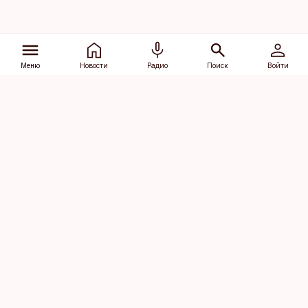
Меню
Новости
Радио
Поиск
Войти
Vana-Lõuna 39/1, 19094 Tallinn
(+372) 667 0111
dv@aripaev.ee
Подписаться
Об Äripäev
Реклама
Контакт
Права на
Кодекс журналистской