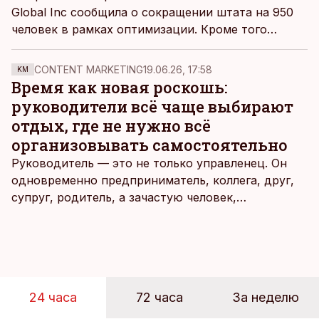
Global Inc сообщила о сокращении штата на 950
человек в рамках оптимизации. Кроме того
менеджменту предстоит на четверть снизить
операционные расходы.
CONTENT MARKETING
19.06.26, 17:58
KM
Время как новая роскошь:
руководители всё чаще выбирают
отдых, где не нужно всё
организовывать самостоятельно
Руководитель — это не только управленец. Он
одновременно предприниматель, коллега, друг,
супруг, родитель, а зачастую человек,
совмещающий еще множество других ролей.
Рабочие дни наполнены решениями,
ответственностью, встречами и бесконечным
потоком информации, и даже в свободное время
эти роли часто продолжают сопровождать
24 часа
72 часа
За неделю
человека. Поэтому от отдыха все чаще ждут не
множества занятий или вариантов выбора. Все