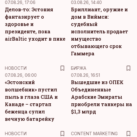
07.08.26, 17:06
03.08.26, 14:40
Делов-то: Эстония
Бриллиант, оружие и
фантазирует о
дом в Виймси:
здоровье и
судебный
президенте, пока
исполнитель продает
airBaltic уходит в пике
имущество
отбывающего срок
Гаммера
НОВОСТИ
БИРЖА
07.08.26, 06:00
07.08.26, 16:51
«Эстонский
Вышедшие из ОПЕК
волшебник» пустил
Объединенные
пыль в глаза США и
Арабские Эмираты
Канаде – стартап
приобрели танкеры на
беженца сулил
$1,3 млрд
вечную батарейку
KM
НОВОСТИ
CONTENT MARKETING