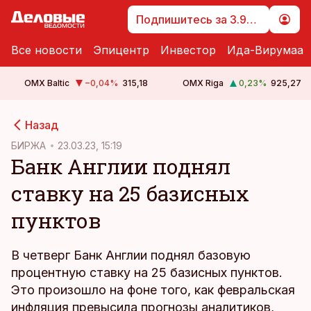
Подпишитесь за 3.99 €
Все новости
Эпицентр
Инвестор
Ида-Вирумаа
OMX Baltic
−0,04
%
315,18
OMX Riga
0,23
%
925,27
cebook
Назад
Twitter)
БИРЖА
23.03.23, 15:19
Банк Англии поднял
kedIn
ставку на 25 базисных
ail
пунктов
k
В четверг Банк Англии поднял базовую
процентную ставку на 25 базисных пунктов.
Это произошло на фоне того, как февральская
инфляция превысила прогнозы аналитиков,