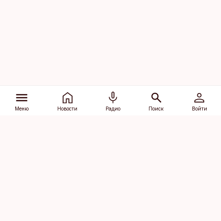
Меню
Новости
Радио
Поиск
Войти
Vana-Lõuna 39/1, 19094 Tallinn
(+372) 667 0111
dv@aripaev.ee