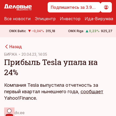
Подпишитесь за 3.99 €
Все новости
Эпицентр
Инвестор
Ида-Вирумаа
OMX Baltic
−0,04
%
315,18
OMX Riga
0,23
%
925,27
cebook
Назад
Twitter)
БИРЖА
20.04.23, 14:05
Прибыль Tesla упала на
kedIn
24%
ail
k
Компания Tesla выпустила отчетность за
первый квартал нынешнего года,
сообщает
Yahoo!Finance.
dv.ee