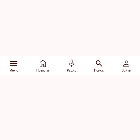
Меню
Новости
Радио
Поиск
Войти
Vana-Lõuna 39/1, 19094 Tallinn
(+372) 667 0111
dv@aripaev.ee