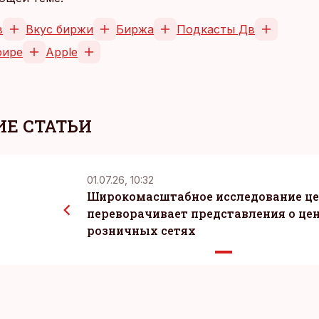
в
Вкус биржи
Биржа
Подкасты Дв
фире
Apple
Е СТАТЬИ
01.07.26, 10:32
Широкомасштабное исследование ц
переворачивает представления о цен
розничных сетях