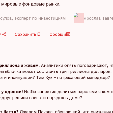
а мировые фондовые рынки.
сулов, эксперт по инвестициям
Ярослав Тавг
я
Сохранить
Сообщи
триллиона и живем.
Аналитики опять поговаривают, ч
ия яблочка может составить три триллиона долларов.
эти инсинуации? Тим Кук – потрясающий менеджер?
ту одолжи!
Netflix запретил делиться паролями с кем 
вдруг решили навести порядок в доме?
т баттл?
Джером Пауэлл, обещающий, что снижения 