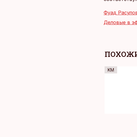
Фуад Расуло
Деловые в э
ПОХОЖИ
KM