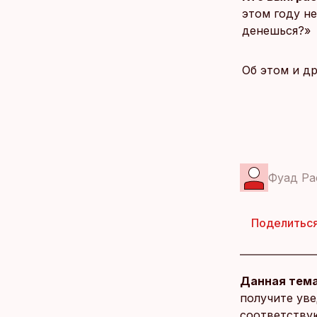
этом году не
денешься?»
Об этом и д
Фуад Ра
Поделитьс
Данная тема
получите уве
соответству