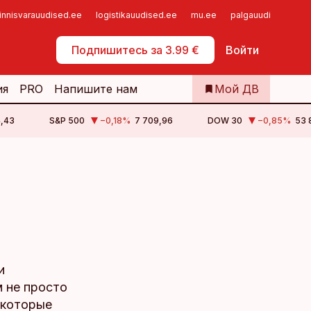
innisvarauudised.ee
logistikauudised.ee
mu.ee
palgauudised.ee
Самообслуживание
Подпишитесь за 3.99 €
Войти
ия
PRO
Напишите нам
Мой ДВ
4,43
S&P 500
−0,18
%
7 709,96
DOW 30
−0,85
%
53 
и
 не просто
 которые