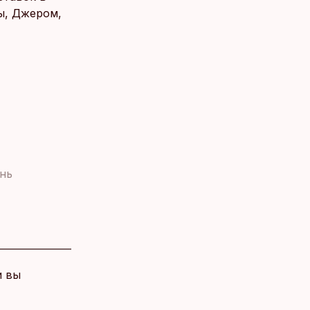
ты, Джером,
нь
и вы