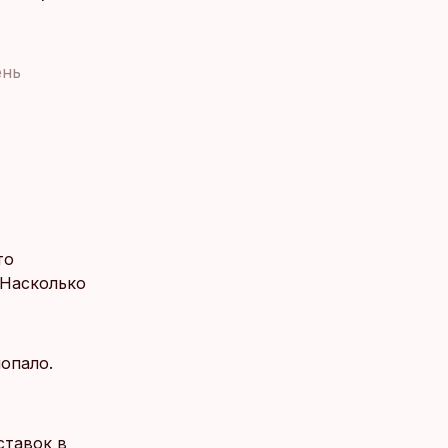
ень
то
 Насколько
попало.
ставок в