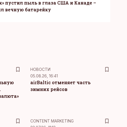
» пустил пыль в глаза США и Канаде –
ил вечную батарейку
НОВОСТИ
05.08.26, 16:41
льную
airBaltic отменяет часть
.
зимних рейсов
 валюта»
KM
CONTENT MARKETING