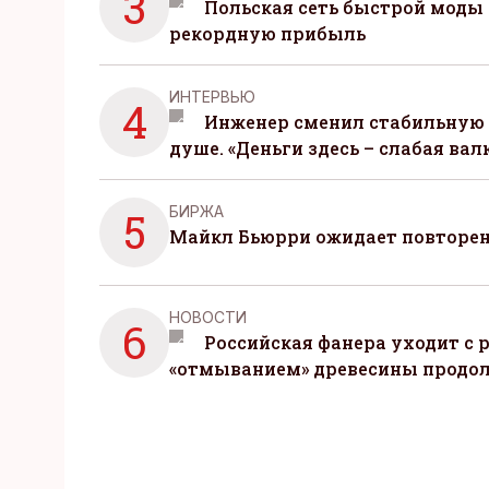
3
Польская сеть быстрой моды 
рекордную прибыль
ИНТЕРВЬЮ
4
Инженер сменил стабильную 
душе. «Деньги здесь – слабая вал
БИРЖА
5
Майкл Бьюрри ожидает повторени
НОВОСТИ
6
Российская фанера уходит с р
«отмыванием» древесины продо