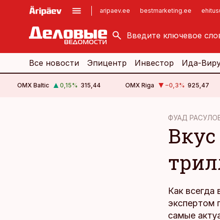
aripaev.ee
bestmarketing.ee
ehitu
kinnisvarauudised.ee
imelineajalugu.ee
logistikauudised.ee
imelineteadus.ee
Все новости
Эпицентр
Инвестор
Ида-Вир
OMX Baltic
0,15
%
315,44
OMX Riga
−0,3
%
925,47
cebook
cebook
ФУАД РАСУЛО
Вкус
Twitter)
Twitter)
kedIn
kedIn
трил
ail
ail
k
k
Как всегда 
экспертом 
самые акту