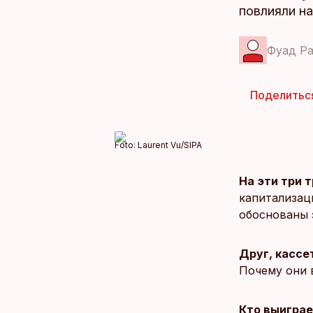
повлияли н
Фуад Ра
Поделитьс
Foto:
Laurent Vu/SIPA
На эти три 
капитализац
обоснованы 
Друг, кассе
Почему они 
Кто выиграе