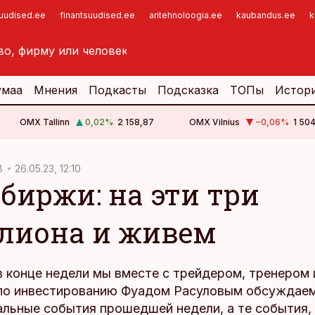
suudised.ee
finantsuudised.ee
aritehnoloogia.ee
kaubandus.ee
k
умаа
Мнения
Подкасты
Подсказка
ТОПы
Истор
OMX Tallinn
0,02
%
2 158,87
OMX Vilnius
−0,06
%
1 50
В
26.05.23, 12:10
 биржи: на эти три
лиона и живем
в конце недели мы вместе с трейдером, тренером 
по инвестированию Фуадом Расуловым обсуждаем
альные события прошедшей недели, а те события,