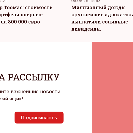
2:21
05.08.26, 15:43
р Тоомас: стоимость
Миллионный дождь:
ортфеля впервые
крупнейшие адвокатск
ла 800 000 евро
выплатили солидные
дивиденды
А РАССЫЛКУ
чите важнейшие новости
вый ящик!
Подписываюсь