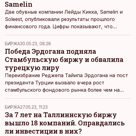
Samelin
Две обувные компании Лейды Кикка, Samelin и
Soleest, опубликовали результаты прошлого
финансового года. Цифры показывают, что
оборот и прибыль Soleest намного превышали
оборот и прибыль более известного Samelin.
БИРЖА
30.05.23, 08:28
Победа Эрдогана подняла
Стамбульскую биржу и обвалила
турецкую лиру
Переизбрание Реджепа Тайипа Эрдогана на пост
президента Турции вызвало вчера рост
стамбульского фондового рынка более чем на
четыре процента, а курс турецкой лиры упал при
этом до рекордно низкого уровня.
БИРЖА
27.05.23, 11:23
За 7 лет на Таллиннскую биржу
вышло 18 компаний. Оправдались
ли инвестиции в них?