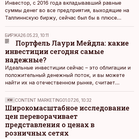
Инвестор, с 2016 года вкладывавший равные
суммы денег во все предприятия, выходящие на
Таллиннскую биржу, сейчас был бы в плюсе
только благодаря LHV.
БИРЖА
26.05.23, 10:11
Портфель Лаури Мейдла: какие
инвестиции сегодня самые
надежные?
Идеальные инвестиции сейчас – это облигации и
положительный денежный поток, и вы можете
найти их на отечественном рынке, считает
инвестор Лаури Мейдла. Он открыл Äripäev
содержимое своего портфеля.
CONTENT MARKETING
01.07.26, 10:32
KM
Широкомасштабное исследование
цен переворачивает
представления о ценах в
розничных сетях