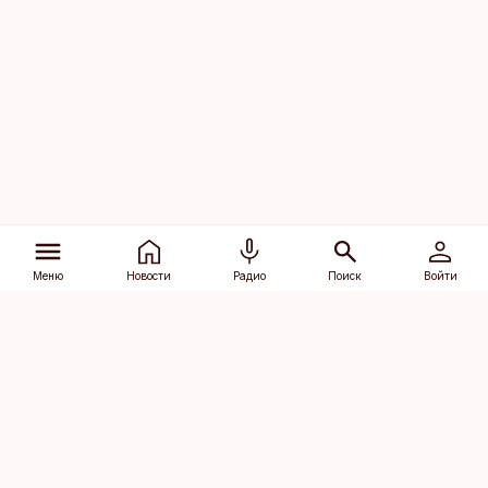
Меню
Новости
Радио
Поиск
Войти
Vana-Lõuna 39/1, 19094 Tallinn
(+372) 667 0111