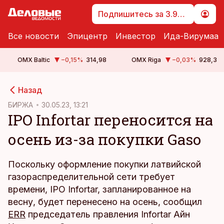
Подпишитесь за 3.99 €
Все новости
Эпицентр
Инвестор
Ида-Вирумаа
OMX Baltic
−0,15
%
314,98
OMX Riga
−0,03
%
928,3
cebook
Назад
Twitter)
БИРЖА
30.05.23, 13:21
IPO Infortar переносится на
kedIn
осень из-за покупки Gaso
ail
k
Поскольку оформление покупки латвийской
газораспределительной сети требует
времени, IPO Infortar, запланированное на
весну, будет перенесено на осень, сообщил
ERR
председатель правления Infortar Айн