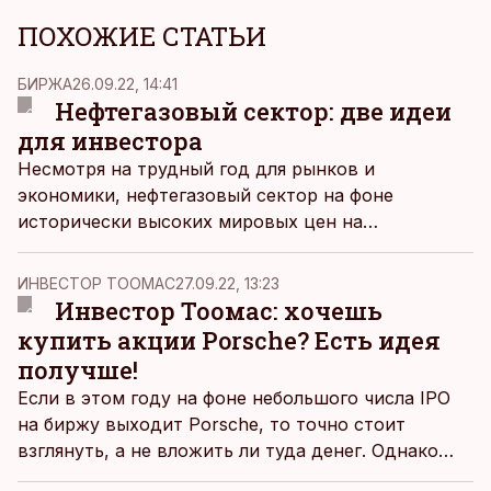
ПОХОЖИЕ СТАТЬИ
БИРЖА
26.09.22, 14:41
Нефтегазовый сектор: две идеи
для инвестора
Несмотря на трудный год для рынков и
экономики, нефтегазовый сектор на фоне
исторически высоких мировых цен на
энергоресурсы чувствует себя наиболее
уверенно. Инвестиционный аналитик Freedom
ИНВЕСТОР ТООМАС
27.09.22, 13:23
Finance Europe Максим Мантуров предлагает
Инвестор Тоомас: хочешь
взглянуть на двух представителей из этого
купить акции Porsche? Есть идея
сектора.
получше!
Если в этом году на фоне небольшого числа IPO
на биржу выходит Porsche, то точно стоит
взглянуть, а не вложить ли туда денег. Однако
покопавшись поглубже кажется, что инвестору