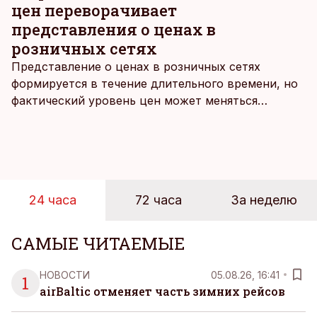
инвестициям Blackrock Найджел Болтон
цен переворачивает
усматривает в энергокризисе возможности.
представления о ценах в
розничных сетях
Представление о ценах в розничных сетях
формируется в течение длительного времени, но
фактический уровень цен может меняться
быстрее, чем устоявшийся имидж сетей
магазинов. Масштабное исследование цен,
проведенное в апреле, проливает свет на
реальную картину уровня цен в крупнейших
розничных сетях Эстонии.
24 часа
72 часа
За неделю
САМЫЕ ЧИТАЕМЫЕ
НОВОСТИ
05.08.26, 16:41
1
airBaltic отменяет часть зимних рейсов