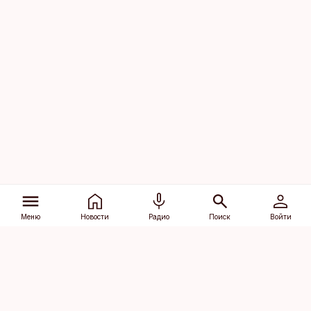
Меню
Новости
Радио
Поиск
Войти
Vana-Lõuna 39/1, 19094 Tallinn