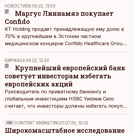
лучше обратить внимание на кое что другое.
НОВОСТИ
26.09.22, 13:03
Маргус Линнамяэ покупает
Confido
KT Holding продает принадлежащую ему долю в
70% в крупнейшем в Эстонии частном
медицинском концерне Confido Healthcare Group
предпринимателю Маргусу Линнамяэ. Сделку
предстоит одобрить Департаменту конкуренции.
БИРЖА
24.09.22, 12:34
Крупнейший европейский банк
советует инвесторам избегать
европейских акций
Руководитель по приватному банкингу и
глобальным инвестициям HSBC Уиллем Селс
считает, что инвесторы должны избегать покупки
европейских акций, поскольку из-за
энергетического кризиса соотношение риска и
CONTENT MARKETING
01.07.26, 10:32
KM
доходности неблагоприятно. Зато глава по
Широкомасштабное исследование