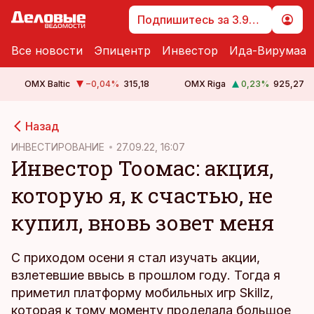
Подпишитесь за 3.99 €
Все новости
Эпицентр
Инвестор
Ида-Вирумаа
OMX Baltic
−0,04
%
315,18
OMX Riga
0,23
%
925,27
cebook
Назад
Twitter)
ИНВЕСТИРОВАНИЕ
27.09.22, 16:07
Инвестор Тоомас: акция,
kedIn
которую я, к счастью, не
ail
купил, вновь зовет меня
k
С приходом осени я стал изучать акции,
взлетевшие ввысь в прошлом году. Тогда я
приметил платформу мобильных игр Skillz,
которая к тому моменту проделала большое