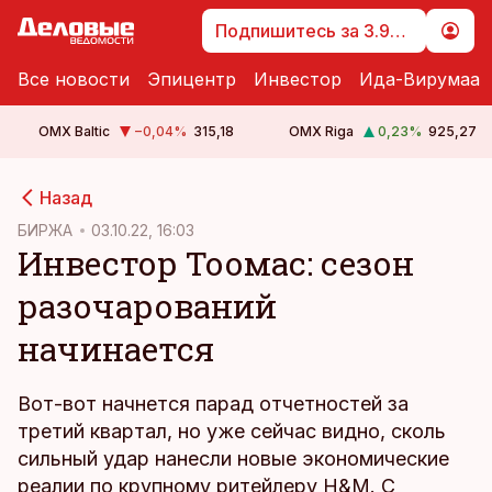
Подпишитесь за 3.99 €
Все новости
Эпицентр
Инвестор
Ида-Вирумаа
OMX Baltic
−0,04
%
315,18
OMX Riga
0,23
%
925,27
cebook
Назад
Twitter)
БИРЖА
03.10.22, 16:03
Инвестор Тоомас: сезон
kedIn
разочарований
ail
начинается
k
Вот-вот начнется парад отчетностей за
третий квартал, но уже сейчас видно, сколь
сильный удар нанесли новые экономические
реалии по крупному ритейлеру H&M. С