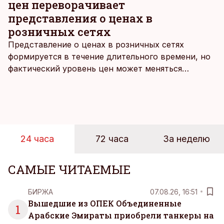
цен переворачивает
представления о ценах в
розничных сетях
Представление о ценах в розничных сетях
формируется в течение длительного времени, но
фактический уровень цен может меняться
быстрее, чем устоявшийся имидж сетей
магазинов. Масштабное исследование цен,
проведенное в апреле, проливает свет на
реальную картину уровня цен в крупнейших
розничных сетях Эстонии.
24 часа
72 часа
За неделю
САМЫЕ ЧИТАЕМЫЕ
БИРЖА
07.08.26, 16:51
Вышедшие из ОПЕК Объединенные
1
Арабские Эмираты приобрели танкеры на