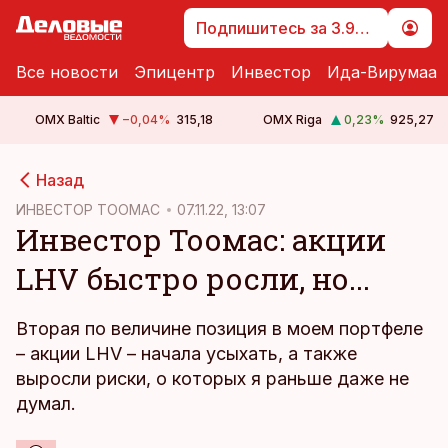
Подпишитесь за 3.99 €
Все новости
Эпицентр
Инвестор
Ида-Вирумаа
OMX Baltic
−0,04
%
315,18
OMX Riga
0,23
%
925,27
cebook
Назад
Twitter)
ИНВЕСТОР ТООМАС
07.11.22, 13:07
Инвестор Тоомас: акции
kedIn
LHV быстро росли, но...
ail
k
Вторая по величине позиция в моем портфеле
– акции LHV – начала усыхать, а также
выросли риски, о которых я раньше даже не
думал.