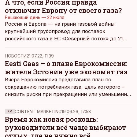
А что, если Россия правда
отключит Европу от своего газа?
Решающий день — 22 июля
Россия и Европа — на грани газовой войны:
крупнейший трубопровод для поставок
российского газа в ЕС «Северный поток» до 21
июля закрыт на техобслуживание, но европейские
чиновники не уверены, что Россия возобновит
НОВОСТИ
21.07.22, 11:39
экспорт после этой даты. Шантаж ЕС дефицитом
Eesti Gaas – о плане Еврокомиссии:
газа может стать новым аргументом России в
жители Эстонии уже экономят газ
борьбе за отмену санкций. Угроза пока не
Вчера Еврокомиссия
представила план
по
озвучена прямо, но напряжение нарастает.
сокращению потребления газа, цель которого –
Теоретически у России есть все возможности
снизить риски при прекращении или уменьшении
перекрыть поставки, предупреждают
поставок газа из России. План предусматривает
экономисты. Как Европа (и весь мир) будет
сокращение потребления на 15% и затронет все
справляться с дефицитом ресурсов — и
CONTENT MARKETING
19.06.26, 17:58
KM
страны-члены ЕС. По словам представителей Eesti
Время как новая роскошь:
насколько серьезно пострадает в таком случае
Gaas, эстонцы уже начали сокращать
руководители всё чаще выбирают
сам российский бюджет?
потребление, поэтому необходимости во
отдых, где не нужно всё