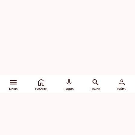
Меню
Новости
Радио
Поиск
Войти
Vana-Lõuna 39/1, 19094 Tallinn