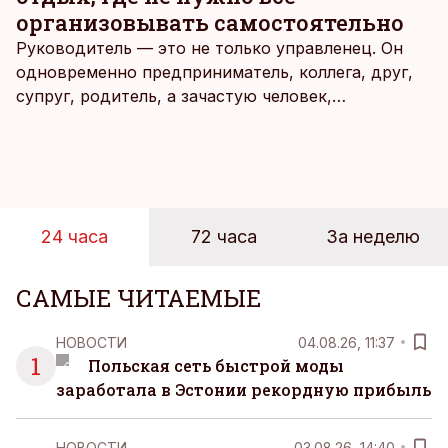
введении чрезвычайной ситуации нет.
организовывать самостоятельно
Руководитель — это не только управленец. Он
одновременно предприниматель, коллега, друг,
супруг, родитель, а зачастую человек,
совмещающий еще множество других ролей.
Рабочие дни наполнены решениями,
ответственностью, встречами и бесконечным
потоком информации, и даже в свободное время
эти роли часто продолжают сопровождать
24 часа
72 часа
За неделю
человека. Поэтому от отдыха все чаще ждут не
множества занятий или вариантов выбора. Все
чаще люди ищут возможность просто быть здесь
САМЫЕ ЧИТАЕМЫЕ
и сейчас — без необходимости все
организовывать, планировать и за все отвечать
НОВОСТИ
04.08.26, 11:37
самостоятельно.
1
Польская сеть быстрой моды
заработала в Эстонии рекордную прибыль
НОВОСТИ
03.08.26, 14:40