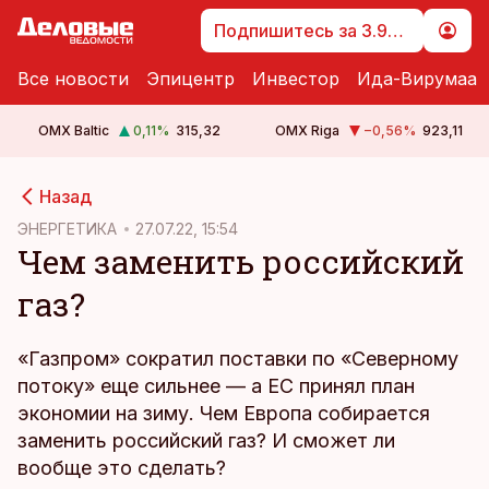
Подпишитесь за 3.99 €
Все новости
Эпицентр
Инвестор
Ида-Вирумаа
OMX Baltic
0,11
%
315,32
OMX Riga
−0,56
%
923,11
cebook
Назад
Twitter)
ЭНЕРГЕТИКА
27.07.22, 15:54
Чем заменить российский
kedIn
газ?
ail
k
«Газпром» сократил поставки по «Северному
потоку» еще сильнее — а ЕС принял план
экономии на зиму. Чем Европа собирается
заменить российский газ? И сможет ли
вообще это сделать?