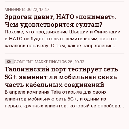
предлагается партиями формирующейся сейчас
правящей коалиции, вместо избавления от
MНЕНИЯ
14.06.22, 17:47
школьной сегрегации на деле приведет к еще
Эрдоган давит, НАТО «понимает».
более выразительному ее закреплению, считает
Чем удовлетворится султан?
политический обозреватель ДВ Эльконд Либман.
Похоже, что продвижение Швеции и Финляндии
в НАТО не будет столь стремительным, как это
казалось поначалу. О том, какое направление
приобрели переговоры этих двух стран по
вступлению в Североатлантический альянс,
CONTENT MARKETING
11.06.26, 10:33
KM
рассказывает политический обозреватель ДВ
Таллиннский порт тестирует сеть
Эльконд Либман.
5G+: заменит ли мобильная связь
часть кабельных соединений
В апреле компания Telia открыла для своих
клиентов мобильную сеть 5G+, и одним из
первых крупных клиентов, который ее опробовал,
стал Таллиннский порт, который тестировал
новую технологию в условиях портовой
инфраструктуры.