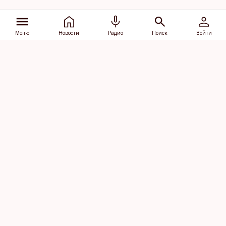
Меню
Новости
Радио
Поиск
Войти
Vana-Lõuna 39/1, 19094 Tallinn
(+372) 667 0111
dv@aripaev.ee
Подписаться
Об Äripäev
Реклама
Контакт
Права на
Кодекс журналистской
использование
этики
контента