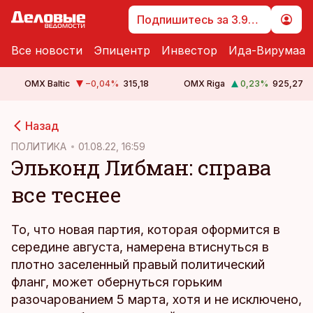
Подпишитесь за 3.99 €
Все новости
Эпицентр
Инвестор
Ида-Вирумаа
OMX Baltic
−0,04
%
315,18
OMX Riga
0,23
%
925,27
cebook
Назад
Twitter)
ПОЛИТИКА
01.08.22, 16:59
Эльконд Либман: справа
kedIn
все теснее
ail
k
То, что новая партия, которая оформится в
середине августа, намерена втиснуться в
плотно заселенный правый политический
фланг, может обернуться горьким
разочарованием 5 марта, хотя и не исключено,