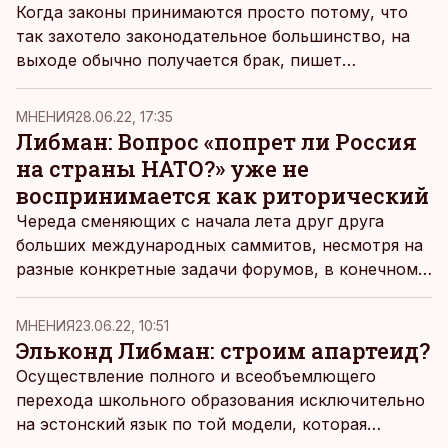
Когда законы принимаются просто потому, что
так захотело законодательное большинство, на
выходе обычно получается брак, пишет
политический обозреватель ДВ Эльконд Либман.
MНЕНИЯ
28.06.22, 17:35
Либман: Вопрос «попрет ли Россия
на страны НАТО?» уже не
воспринимается как риторический
Череда сменяющих с начала лета друг друга
больших международных саммитов, несмотря на
разные конкретные задачи форумов, в конечном
итоге, решает один, хоть и распадающийся на
частности глобальный вопрос войны и мира,
MНЕНИЯ
23.06.22, 10:51
пишет политический обозреватель ДВ Эльконд
Эльконд Либман: строим апартеид?
Либман.
Осуществление полного и всеобъемлющего
перехода школьного образования исключительно
на эстонский язык по той модели, которая