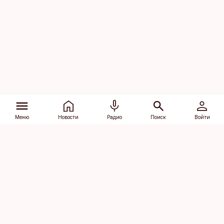
Меню
Новости
Радио
Поиск
Войти
Vana-Lõuna 39/1, 19094 Tallinn
(+372) 667 0111
dv@aripaev.ee