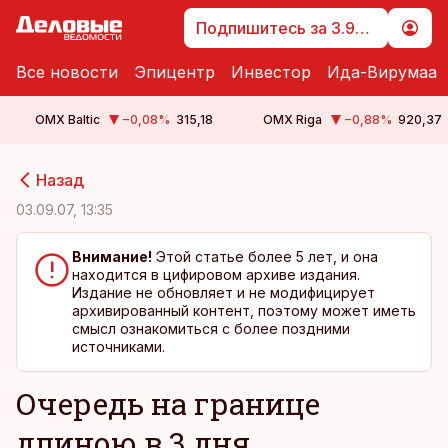
Подпишитесь за 3.99 €
Все новости
Эпицентр
Инвестор
Ида-Вирумаа
OMX Baltic
−0,08
%
315,18
OMX Riga
−0,88
%
920,37
cebook
cebook
Назад
Twitter)
Twitter)
03.09.07, 13:35
kedIn
kedIn
Внимание!
Этой статье более 5 лет, и она
находится в цифировом архиве издания.
ail
ail
Издание не обновляет и не модифицирует
архивированный контент, поэтому может иметь
k
k
смысл ознакомиться с более поздними
источниками.
Очередь на границе
длиною в 3 дня