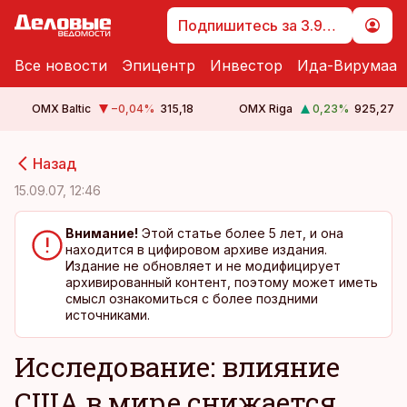
Подпишитесь за 3.99 €
Все новости
Эпицентр
Инвестор
Ида-Вирумаа
OMX Baltic
−0,04
%
315,18
OMX Riga
0,23
%
925,27
cebook
cebook
Назад
Twitter)
Twitter)
15.09.07, 12:46
kedIn
kedIn
Внимание!
Этой статье более 5 лет, и она
находится в цифировом архиве издания.
ail
ail
Издание не обновляет и не модифицирует
архивированный контент, поэтому может иметь
k
k
смысл ознакомиться с более поздними
источниками.
Исследование: влияние
США в мире снижается