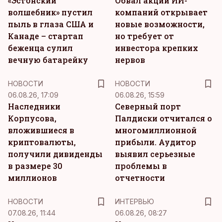
«Эстонский
Обвал акций ИИ-
волшебник» пустил
компаний открывает
пыль в глаза США и
новые возможности,
Канаде – стартап
но требует от
беженца сулил
инвестора крепких
вечную батарейку
нервов
НОВОСТИ
НОВОСТИ
06.08.26, 17:09
06.08.26, 15:59
Наследники
Северный порт
Корпусова,
Палдиски отчитался о
вложившиеся в
многомиллионной
криптовалюты,
прибыли. Аудитор
получили дивиденды
выявил серьезные
в размере 30
проблемы в
миллионов
отчетности
НОВОСТИ
ИНТЕРВЬЮ
07.08.26, 11:44
06.08.26, 08:27