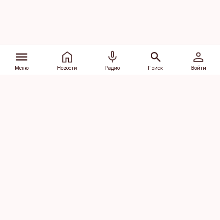
Меню
Новости
Радио
Поиск
Войти
Vana-Lõuna 39/1, 19094 Tallinn
(+372) 667 0111
dv@aripaev.ee
Подписаться
Об Äripäev
Реклама
Контакт