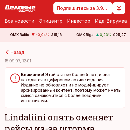
Подпишитесь за 3.99 €
Все новости
Эпицентр
Инвестор
Ида-Вирумаа
OMX Baltic
−0,04
%
315,18
OMX Riga
0,23
%
925,27
cebook
cebook
Назад
Twitter)
Twitter)
15.09.07, 12:01
kedIn
kedIn
Внимание!
Этой статье более 5 лет, и она
находится в цифировом архиве издания.
ail
ail
Издание не обновляет и не модифицирует
архивированный контент, поэтому может иметь
k
k
смысл ознакомиться с более поздними
источниками.
Lindaliini опять оменяет
рейсы из-за шторма