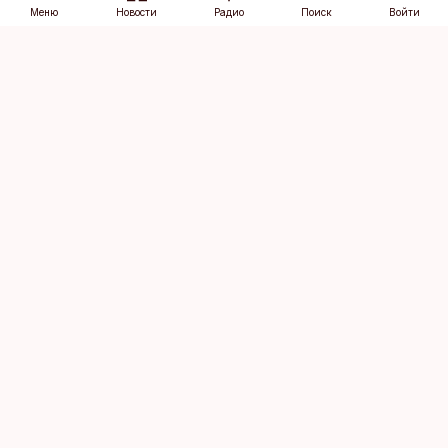
Меню
Новости
Радио
Поиск
Войти
Vana-Lõuna 39/1, 19094 Tallinn
(+372) 667 0111
dv@aripaev.ee
Подписаться
Об Äripäev
Реклама
Контакт
Права на
Кодекс журналистской
использование
этики
контента
Общие условия
Политика
конфиденциальности