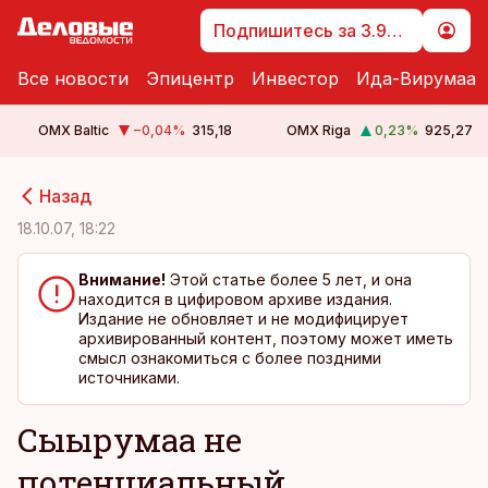
Подпишитесь за 3.99 €
Все новости
Эпицентр
Инвестор
Ида-Вирумаа
OMX Baltic
−0,04
%
315,18
OMX Riga
0,23
%
925,27
cebook
cebook
Назад
Twitter)
Twitter)
18.10.07, 18:22
kedIn
kedIn
Внимание!
Этой статье более 5 лет, и она
находится в цифировом архиве издания.
ail
ail
Издание не обновляет и не модифицирует
архивированный контент, поэтому может иметь
k
k
смысл ознакомиться с более поздними
источниками.
Cыырумаа не
потенциальный