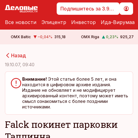
Подпишитесь за 3.99 €
Все новости
Эпицентр
Инвестор
Ида-Вирумаа
OMX Baltic
−0,04
%
315,18
OMX Riga
0,23
%
925,27
cebook
cebook
Назад
Twitter)
Twitter)
19.10.07, 09:40
kedIn
kedIn
Внимание!
Этой статье более 5 лет, и она
находится в цифировом архиве издания.
ail
ail
Издание не обновляет и не модифицирует
архивированный контент, поэтому может иметь
k
k
смысл ознакомиться с более поздними
источниками.
Falck покинет парковки
Таллинна