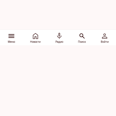
Меню
Новости
Радио
Поиск
Войти
Vana-Lõuna 39/1, 19094 Tallinn
(+372) 667 0111
dv@aripaev.ee
Подписаться
Об Äripäev
Реклама
Контакт