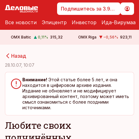
Подпишитесь за 3.99 €
Все новости
Эпицентр
Инвестор
Ида-Вирумаа
OMX Baltic
0,11
%
315,32
OMX Riga
−0,56
%
923,11
cebook
cebook
Назад
Twitter)
Twitter)
28.10.07, 10:07
kedIn
kedIn
Внимание!
Этой статье более 5 лет, и она
находится в цифировом архиве издания.
ail
ail
Издание не обновляет и не модифицирует
архивированный контент, поэтому может иметь
k
k
смысл ознакомиться с более поздними
источниками.
Любите своих
подчинённых