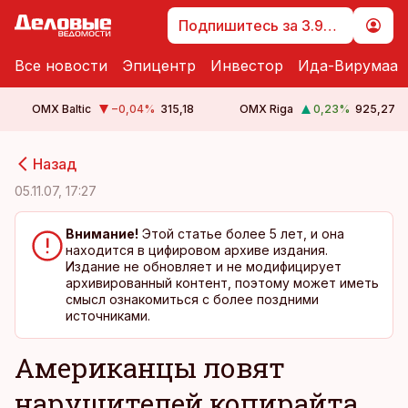
Подпишитесь за 3.99 €
Все новости
Эпицентр
Инвестор
Ида-Вирумаа
OMX Baltic
−0,04
%
315,18
OMX Riga
0,23
%
925,27
cebook
cebook
Назад
Twitter)
Twitter)
05.11.07, 17:27
kedIn
kedIn
Внимание!
Этой статье более 5 лет, и она
находится в цифировом архиве издания.
ail
ail
Издание не обновляет и не модифицирует
архивированный контент, поэтому может иметь
k
k
смысл ознакомиться с более поздними
источниками.
Американцы ловят
нарушителей копирайта