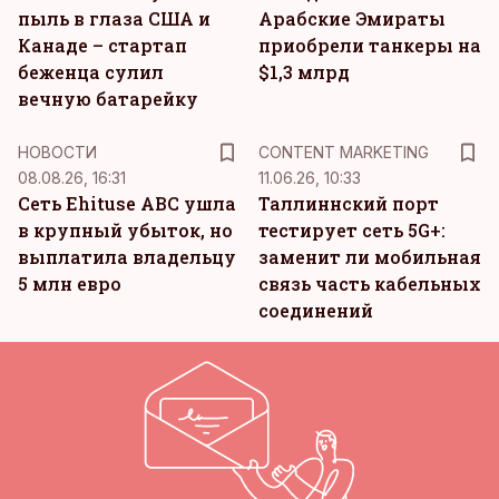
пыль в глаза США и
Арабские Эмираты
Канаде – стартап
приобрели танкеры на
беженца сулил
$1,3 млрд
вечную батарейку
KM
НОВОСТИ
CONTENT MARKETING
08.08.26, 16:31
11.06.26, 10:33
Сеть Ehituse ABC ушла
Таллиннский порт
в крупный убыток, но
тестирует сеть 5G+:
выплатила владельцу
заменит ли мобильная
5 млн евро
связь часть кабельных
соединений