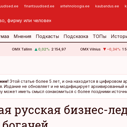
suudised.ee
finantsuudised.ee
aritehnoloogia.ee
kaubandus.ee
k
умаа
Мнения
Подкасты
Подсказка
ТОПы
Истор
OMX Tallinn
0,02
%
2 154,97
OMX Vilnius
−0,34
%
1 
ние!
Этой статье более 5 лет, и она находится в цифировом а
я. Издание не обновляет и не модифицирует архивированный 
у может иметь смысл ознакомиться с более поздними источни
ая русская бизнес-лед
 богачей