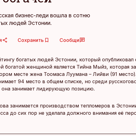
сская бизнес-леди вошла в сотню
тых людей Эстонии.
я
Сохранить
Сообщи
йтингу богатых людей Эстонии, который опубликовал 
мой богатой женщиной является Тийна Мыйз, которая з
тором месте жена Тоомаса Луумана – Лийви (91 место)
нимает 94 место в общем списке, но среди русскогов
, она занимает лидирующую позицию.
ова занимается производством тепломеров в Эстонии
сса до сих пор не уделала должного внимания её перс