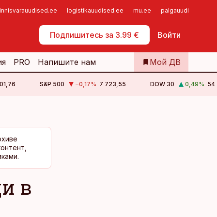
innisvarauudised.ee
logistikauudised.ee
mu.ee
palgauudised.ee
Самообслуживание
Подпишитесь за 3.99 €
Войти
ия
PRO
Напишите нам
Мой ДВ
501,76
S&P 500
−0,17
%
7 723,55
DOW 30
0,49
%
54 
рхиве
контент,
ками.
и в