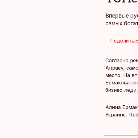
Впервые ру
самых бога
Поделитьс
Согласно ре
Aripaev, са
место. На в
Ермакова за
бизнес-леди
Алина Ермак
Украине. Пре