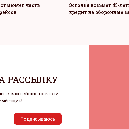
c отменяет часть
Эстония возьмет 45-ле
рейсов
кредит на оборонные з
А РАССЫЛКУ
чите важнейшие новости
вый ящик!
Подписываюсь