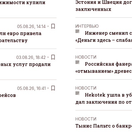
Эстония и Швеция до
вижимости купили
заключенных
ИНТЕРВЬЮ
05.08.26, 14:14
Инженер сменил с
лн евро привела
«Деньги здесь – слаба
рательству
НОВОСТИ
03.08.26, 18:42
Российская фанера
рных услуг продали
«отмыванием» древе
НОВОСТИ
05.08.26, 16:41
Hekotek ушла в уб
рейсов
дал заключения по о
НОВОСТИ
Тынис Пальтс о банкр