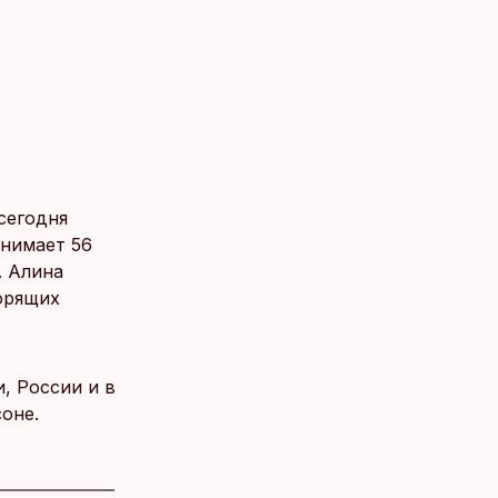
сегодня
анимает 56
. Алина
орящих
, России и в
оне.