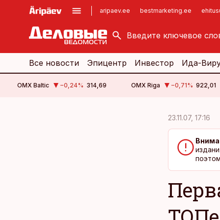
aripaev.ee
bestmarketing.ee
ehitu
kinnisvarauudised.ee
imelineajalugu.ee
logistikauudised.ee
imelineteadus.ee
Все новости
Эпицентр
Инвестор
Ида-Вир
OMX Baltic
−0,24
%
314,69
OMX Riga
−0,71
%
922,01
cebook
cebook
23.11.07, 17:16
Twitter)
Twitter)
Внима
kedIn
kedIn
издани
поэтом
ail
ail
Перв
k
k
ТОПе