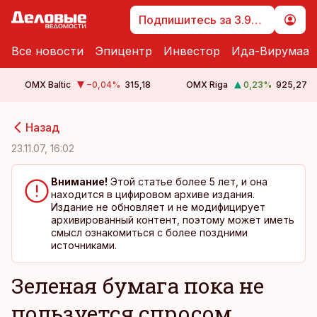
Подпишитесь за 3.99 €
Все новости
Эпицентр
Инвестор
Ида-Вирумаа
OMX Baltic
−0,04
%
315,18
OMX Riga
0,23
%
925,27
cebook
cebook
Назад
Twitter)
Twitter)
23.11.07, 16:02
kedIn
kedIn
Внимание!
Этой статье более 5 лет, и она
находится в цифировом архиве издания.
ail
ail
Издание не обновляет и не модифицирует
архивированный контент, поэтому может иметь
k
k
смысл ознакомиться с более поздними
источниками.
Зеленая бумага пока не
пользуется спросом