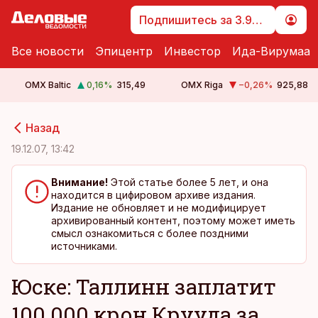
Подпишитесь за 3.99 €
Все новости
Эпицентр
Инвестор
Ида-Вирумаа
OMX Baltic
0,16
%
315,49
OMX Riga
−0,26
%
925,88
cebook
cebook
Назад
Twitter)
Twitter)
19.12.07, 13:42
kedIn
kedIn
Внимание!
Этой статье более 5 лет, и она
находится в цифировом архиве издания.
ail
ail
Издание не обновляет и не модифицирует
архивированный контент, поэтому может иметь
k
k
смысл ознакомиться с более поздними
источниками.
Юске: Таллинн заплатит
100 000 крон Крууда за