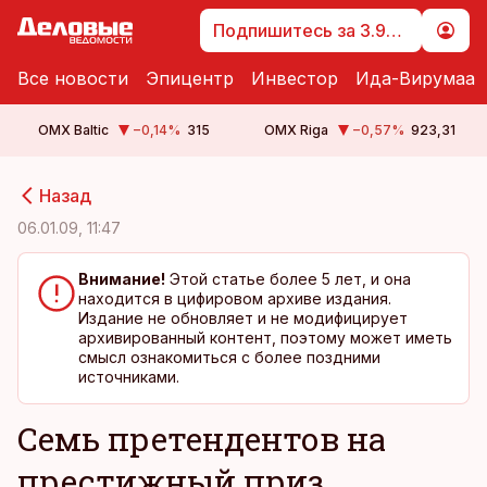
Подпишитесь за 3.99 €
Все новости
Эпицентр
Инвестор
Ида-Вирумаа
OMX Baltic
−0,14
%
315
OMX Riga
−0,57
%
923,31
cebook
cebook
Назад
Twitter)
Twitter)
06.01.09, 11:47
kedIn
kedIn
Внимание!
Этой статье более 5 лет, и она
находится в цифировом архиве издания.
ail
ail
Издание не обновляет и не модифицирует
архивированный контент, поэтому может иметь
k
k
смысл ознакомиться с более поздними
источниками.
Семь претендентов на
престижный приз