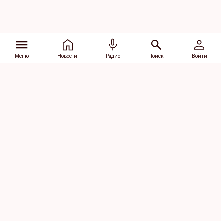
Меню
Новости
Радио
Поиск
Войти
Vana-Lõuna 39/1, 19094 Tallinn
(+372) 667 0111
dv@aripaev.ee
Подписаться
Об Äripäev
Реклама
Контакт
Права на
Кодекс журналистской