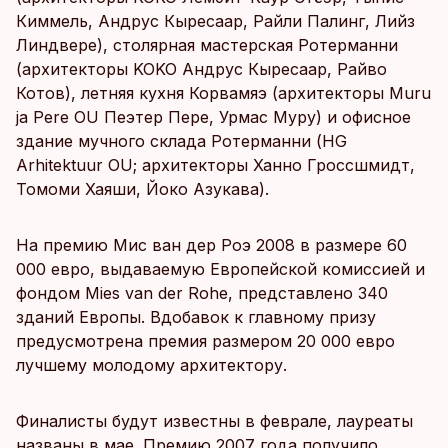
Киммель, Андрус Кыресаар, Райли Палинг, Лийз
Линдвере), столярная мастерская Ротерманни
(архитекторы KOKO Андрус Кыресаар, Райво
Котов), летняя кухня Корвамяэ (архитекторы Muru
ja Pere OU Пеэтер Пере, Урмас Муру) и офисное
здание мучного склада Ротерманни (HG
Arhitektuur OU; архитекторы Ханно Гроссшмидт,
Томоми Хаяши, Йоко Азукава).
На премию Мис ван дер Роэ 2008 в размере 60
000 евро, выдаваемую Европейской комиссией и
фондом Mies van der Rohe, представлено 340
зданий Европы. Вдобавок к главному призу
предусмотрена премия размером 20 000 евро
лучшему молодому архитектору.
Финалисты будут известны в феврале, лауреаты
названы в мае. Премию 2007 года получило