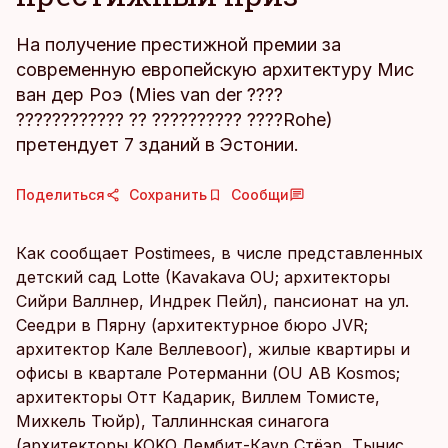
На получение престижной премии за
современную европейскую архитектуру Мис
ван дер Роэ (Mies van der ????
???????????? ?? ?????????? ????Rohe)
претендует 7 зданий в Эстонии.
Поделиться
Сохранить
Сообщи
Как сообщает Postimees, в числе представленных
детский сад Lotte (Kavakava OU; архитекторы
Сийри Валлнер, Индрек Пейл), пансионат на ул.
Сеедри в Пярну (архитектурное бюро JVR;
архитектор Кале Веллевоог), жилые квартиры и
офисы в квартале Ротерманни (OU AB Kosmos;
архитекторы Отт Кадарик, Виллем Томисте,
Михкель Тюйр), Таллиннская синагога
(архитекторы KOKO Лембит-Каур Стёэр, Тынис