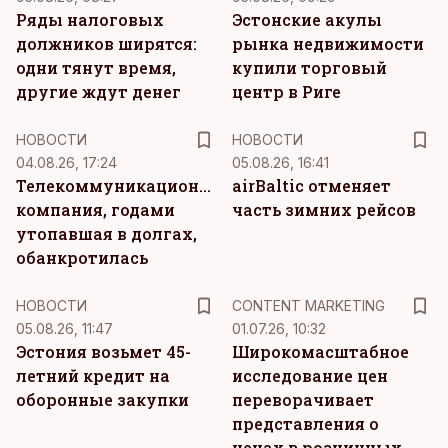
Ряды налоговых
Эстонские акулы
должников ширятся:
рынка недвижимости
одни тянут время,
купили торговый
другие ждут денег
центр в Риге
НОВОСТИ
НОВОСТИ
04.08.26, 17:24
05.08.26, 16:41
Телекоммуникационная
airBaltic отменяет
компания, годами
часть зимних рейсов
утопавшая в долгах,
обанкротилась
KM
НОВОСТИ
CONTENT MARKETING
05.08.26, 11:47
01.07.26, 10:32
Эстония возьмет 45-
Широкомасштабное
летний кредит на
исследование цен
оборонные закупки
переворачивает
представления о
ценах в розничных