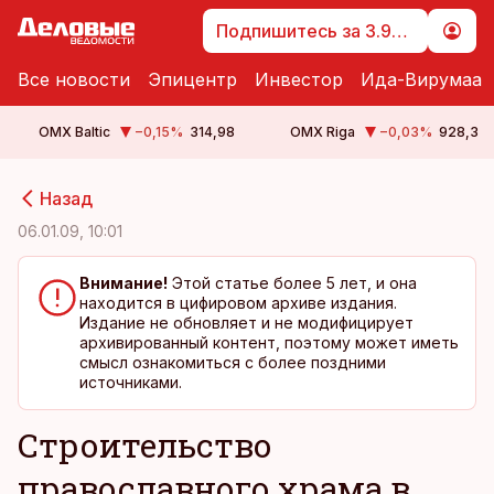
Подпишитесь за 3.99 €
Все новости
Эпицентр
Инвестор
Ида-Вирумаа
OMX Baltic
−0,15
%
314,98
OMX Riga
−0,03
%
928,3
cebook
cebook
Назад
Twitter)
Twitter)
06.01.09, 10:01
kedIn
kedIn
Внимание!
Этой статье более 5 лет, и она
находится в цифировом архиве издания.
ail
ail
Издание не обновляет и не модифицирует
архивированный контент, поэтому может иметь
k
k
смысл ознакомиться с более поздними
источниками.
Строительство
православного храма в