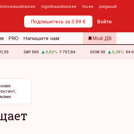
innisvarauudised.ee
logistikauudised.ee
mu.ee
palgauudised.ee
Самообслуживание
Подпишитесь за 3.99 €
Войти
ия
PRO
Напишите нам
Мой ДВ
01,55
S&P 500
0,62
%
7 757,64
DOW 30
0,28
%
54 0
рхиве
контент,
ками.
щает