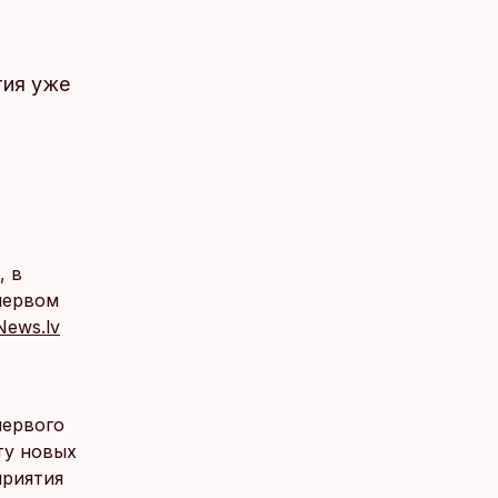
тия уже
, в
первом
News.lv
первого
ту новых
приятия