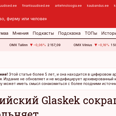
suudised.ee
finantsuudised.ee
aritehnoloogia.ee
kaubandus.ee
k
умаа
Мнения
Подкасты
Подсказка
ТОПы
Истор
OMX Tallinn
−0,06
%
2 157,09
OMX Vilnius
−0,16
%
1 5
ние!
Этой статье более 5 лет, и она находится в цифировом а
я. Издание не обновляет и не модифицирует архивированный 
у может иметь смысл ознакомиться с более поздними источни
ийский Glaskek сокра
ольняет