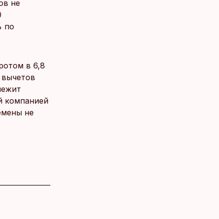
ов не
0
% по
ротом в 6,8
о вычетов
лежит
й компанией
ремены не