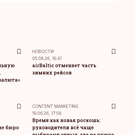
НОВОСТИ
05.08.26, 16:41
льную
airBaltic отменяет часть
.
зимних рейсов
 валюта»
KM
CONTENT MARKETING
19.06.26, 17:58
Время как новая роскошь:
ие бюро
руководители всё чаще
выбирают отдых, где не нужно