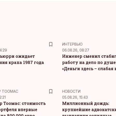
ИНТЕРВЬЮ
4:29
06.08.26, 08:27
ьюрри ожидает
Инженер сменил стаби
ния краха 1987 года
работу на дело по душе
«Деньги здесь – слабая
Р ТООМАС
НОВОСТИ
2:21
05.08.26, 15:43
р Тоомас: стоимость
Миллионный дождь:
ортфеля впервые
крупнейшие адвокатск
ла 800 000 евро
выплатили солидные