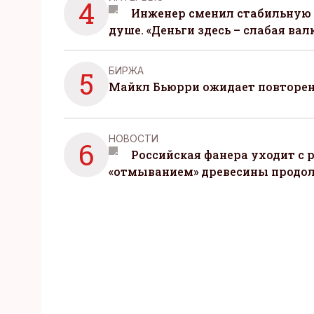
4
Инженер сменил стабильную 
душе. «Деньги здесь – слабая вал
БИРЖА
5
Майкл Бьюрри ожидает повторени
НОВОСТИ
6
Российская фанера уходит с р
«отмыванием» древесины продо