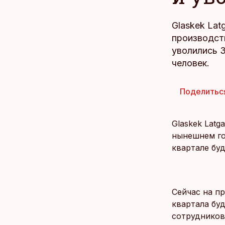
Glaskek Lat
производст
уволились 
человек.
Поделитьс
Glaskek Latg
нынешнем го
квартале бу
Сейчас на п
квартала бу
сотрудников