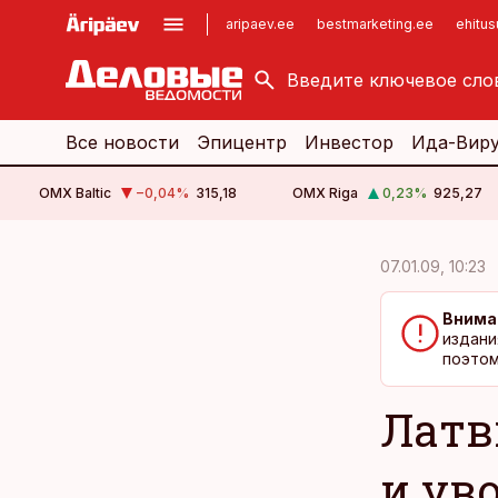
aripaev.ee
bestmarketing.ee
ehitu
kinnisvarauudised.ee
imelineajalugu.ee
logistikauudised.ee
imelineteadus.ee
Все новости
Эпицентр
Инвестор
Ида-Вир
OMX Baltic
−0,04
%
315,18
OMX Riga
0,23
%
925,27
cebook
cebook
07.01.09, 10:23
Twitter)
Twitter)
Внима
kedIn
kedIn
издани
поэтом
ail
ail
Латв
k
k
и ув