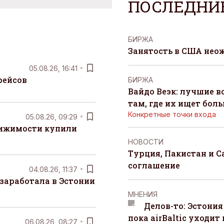
ПОСЛЕДНИ
БИРЖА
Занятость в США нео
05.08.26, 16:41
рейсов
БИРЖА
Вайдо Веэк: лучшие в
там, где их ищет бол
Конкретные точки входа
05.08.26, 09:29
вижимости купили
НОВОСТИ
Турция, Пакистан и 
соглашение
04.08.26, 11:37
заработала в Эстонии
MНЕНИЯ
Делов-то: Эстония
пока airBaltic уходит 
06.08.26, 08:27