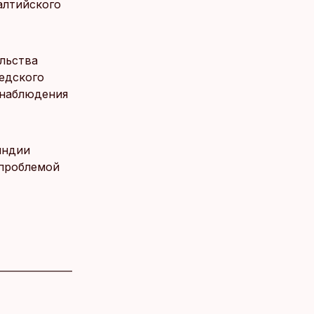
алтийского
льства
едского
 наблюдения
яндии
 проблемой