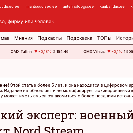
suudised.ee
finantsuudised.ee
aritehnoloogia.ee
kaubandus.ee
k
умаа
Мнения
Подкасты
Подсказка
ТОПы
Истор
OMX Tallinn
−0,18
%
2 154,46
OMX Vilnius
−0,1
%
1 505
ние!
Этой статье более 5 лет, и она находится в цифировом а
я. Издание не обновляет и не модифицирует архивированный 
у может иметь смысл ознакомиться с более поздними источни
кий эксперт: военны
кт Nord Stream