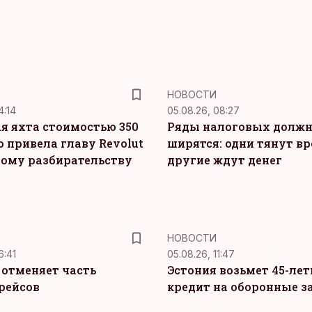
НОВОСТИ
4:14
05.08.26, 08:27
я яхта стоимостью 350
Ряды налоговых долж
о привела главу Revolut
ширятся: одни тянут вр
ному разбирательству
другие ждут денег
НОВОСТИ
6:41
05.08.26, 11:47
c отменяет часть
Эстония возьмет 45-ле
рейсов
кредит на оборонные з