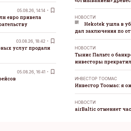
«отмыванием» древе
05.08.26, 14:14
лн евро привела
НОВОСТИ
Hekotek ушла в уб
рательству
дал заключения по о
03.08.26, 18:42
рных услуг продали
НОВОСТИ
Тынис Пальтс о банкр
инвесторы прекрати
05.08.26, 16:41
рейсов
ИНВЕСТОР ТООМАС
Инвестор Тоомас: я о
НОВОСТИ
airBaltic отменяет ча