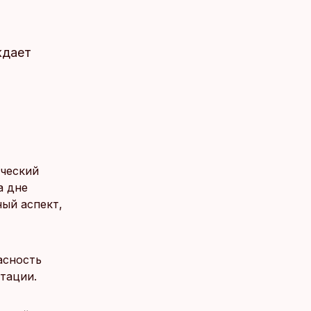
ждает
ический
а дне
ный аспект,
асность
атации.