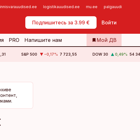
innisvarauudised.ee
logistikauudised.ee
mu.ee
palgauudised.ee
Самообслуживание
Подпишитесь за 3.99 €
Войти
ия
PRO
Напишите нам
Мой ДВ
,31
S&P 500
−0,17
%
7 723,55
DOW 30
0,49
%
54 34
рхиве
контент,
ками.
й