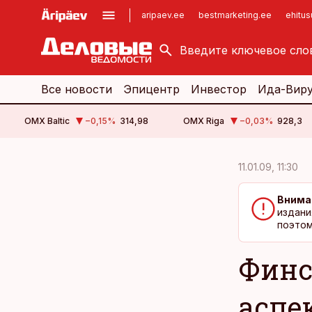
aripaev.ee
bestmarketing.ee
ehitu
kinnisvarauudised.ee
imelineajalugu.ee
logistikauudised.ee
imelineteadus.ee
Все новости
Эпицентр
Инвестор
Ида-Вир
OMX Baltic
−0,15
%
314,98
OMX Riga
−0,03
%
928,3
cebook
cebook
11.01.09, 11:30
Twitter)
Twitter)
Внима
kedIn
kedIn
издани
поэтом
ail
ail
Финс
k
k
аспе