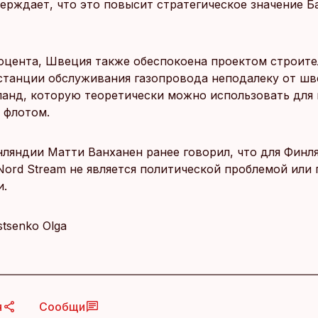
ерждает, что это повысит стратегическое значение Б
оцента, Швеция также обеспокоена проектом строите
станции обслуживания газопровода неподалеку от шв
ланд, которую теоретически можно использовать для
 флотом.
ляндии Матти Ванханен ранее говорил, что для Финл
Nord Stream не является политической проблемой или
и.
Istsenko Olga
я
Сообщи