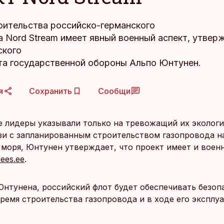
оительства российско-германского
а Nord Stream имеет явный военный аспект, утвер
ского
та государственной обороны Альпо Юнтунен.
я
Сохранить
Сообщи
е лидеры указывали только на тревожащий их эколог
язи с запланированным строительством газопровода н
 моря, Юнтунен утверждает, что проект имеет и воен
ees.ee
.
нтунена, российский флот будет обеспечивать безоп
ремя строительства газопровода и в ходе его эксплу