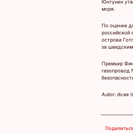
Юнтунен утв
моря.
По оценке д
российской 
острова Гот
за шведским
Премьер Фин
газопровод 
безопасност
Autor: dv.ee 
Поделитьс