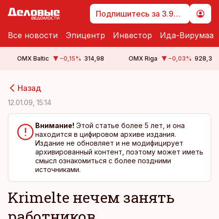
Подпишитесь за 3.99 €
Все новости
Эпицентр
Инвестор
Ида-Вирумаа
OMX Baltic
−0,15
%
314,98
OMX Riga
−0,03
%
928,3
cebook
cebook
Назад
Twitter)
Twitter)
12.01.09, 15:14
kedIn
kedIn
Внимание!
Этой статье более 5 лет, и она
находится в цифировом архиве издания.
ail
ail
Издание не обновляет и не модифицирует
архивированный контент, поэтому может иметь
k
k
смысл ознакомиться с более поздними
источниками.
Krimelte нечем занять
работников