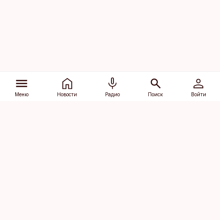
Меню
Новости
Радио
Поиск
Войти
Vana-Lõuna 39/1, 19094 Tallinn
(+372) 667 0111
dv@aripaev.ee
Подписаться
Об Äripäev