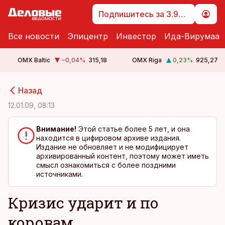
Подпишитесь за 3.99 €
Все новости
Эпицентр
Инвестор
Ида-Вирумаа
OMX Baltic
−0,04
%
315,18
OMX Riga
0,23
%
925,27
cebook
cebook
Назад
Twitter)
Twitter)
12.01.09, 08:13
kedIn
kedIn
Внимание!
Этой статье более 5 лет, и она
находится в цифировом архиве издания.
ail
ail
Издание не обновляет и не модифицирует
архивированный контент, поэтому может иметь
k
k
смысл ознакомиться с более поздними
источниками.
Кризис ударит и по
коровам