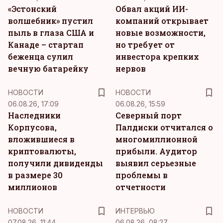
«Эстонский
Обвал акций ИИ-
волшебник» пустил
компаний открывает
пыль в глаза США и
новые возможности,
Канаде – стартап
но требует от
беженца сулил
инвестора крепких
вечную батарейку
нервов
НОВОСТИ
НОВОСТИ
06.08.26, 17:09
06.08.26, 15:59
Наследники
Северный порт
Корпусова,
Палдиски отчитался о
вложившиеся в
многомиллионной
криптовалюты,
прибыли. Аудитор
получили дивиденды
выявил серьезные
в размере 30
проблемы в
миллионов
отчетности
НОВОСТИ
ИНТЕРВЬЮ
07.08.26, 11:44
06.08.26, 08:27