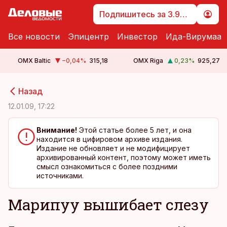
Подпишитесь за 3.99 €
Все новости
Эпицентр
Инвестор
Ида-Вирумаа
OMX Baltic
−0,04
%
315,18
OMX Riga
0,23
%
925,27
cebook
cebook
Назад
Twitter)
Twitter)
12.01.09, 17:22
kedIn
kedIn
Внимание!
Этой статье более 5 лет, и она
находится в цифировом архиве издания.
ail
ail
Издание не обновляет и не модифицирует
архивированный контент, поэтому может иметь
k
k
смысл ознакомиться с более поздними
источниками.
Марипуу вышибает слезу