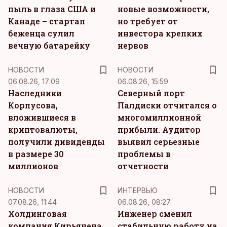
пыль в глаза США и
новые возможности,
Канаде – стартап
но требует от
беженца сулил
инвестора крепких
вечную батарейку
нервов
НОВОСТИ
НОВОСТИ
06.08.26, 17:09
06.08.26, 15:59
Наследники
Северный порт
Корпусова,
Палдиски отчитался о
вложившиеся в
многомиллионной
криптовалюты,
прибыли. Аудитор
получили дивиденды
выявил серьезные
в размере 30
проблемы в
миллионов
отчетности
НОВОСТИ
ИНТЕРВЬЮ
07.08.26, 11:44
06.08.26, 08:27
Холдинговая
Инженер сменил
компания Кирьянена
стабильную работу на