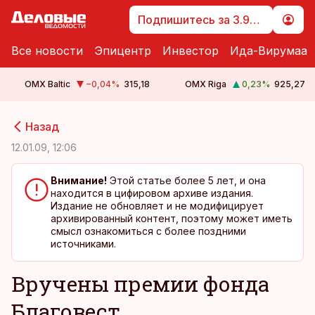
Подпишитесь за 3.99 €
Все новости
Эпицентр
Инвестор
Ида-Вирумаа
OMX Baltic
−0,04
%
315,18
OMX Riga
0,23
%
925,27
cebook
cebook
Назад
Twitter)
Twitter)
12.01.09, 12:06
kedIn
kedIn
Внимание!
Этой статье более 5 лет, и она
находится в цифировом архиве издания.
ail
ail
Издание не обновляет и не модифицирует
архивированный контент, поэтому может иметь
k
k
смысл ознакомиться с более поздними
источниками.
Вручены премии фонда
Благовест