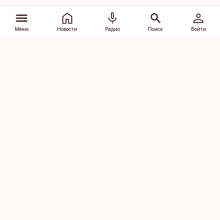
Меню
Новости
Радио
Поиск
Войти
Vana-Lõuna 39/1, 19094 Tallinn
(+372) 667 0111
dv@aripaev.ee
Подписаться
Об Äripäev
Реклама
Контакт
Права на
Кодекс журналистской
использование
этики
контента