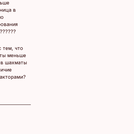
льше
ница в
но
рования
???????
 тем, что
аты меньше
 в шахматы
личие
факторами?