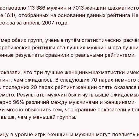
частвовало 113 386 мужчин и 7013 женщин-шахматист
е 16:1), отобранных на основании данных рейтинга Н
союза за апрель 2007 года.
змер обеих групп, учёные путём статистических расчё
оретические рейтинги ста лучших мужчин и ста лучш
енные результаты сравнили с реальными рейтингами.
показали, что три лучшие женщины-шахматистки имею
тинг, чем ожидалось. В следующих 70 парах немного 
в последних 20 парах рейтинг женщин опять оказался
мого. Результаты мужчин были чуть выше ожидаемых
мерно 96% различий между мужчинами и женщинами-
и можно объяснить тем, что крайние показатели у б
 выше, чем у меньшей группы.
ницу в уровне игры женщин и мужчин могут повлиять 