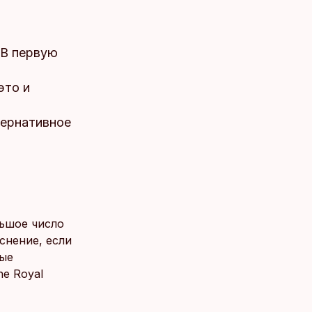
 В первую
это и
тернативное
льшое число
снение, если
ные
he Royal