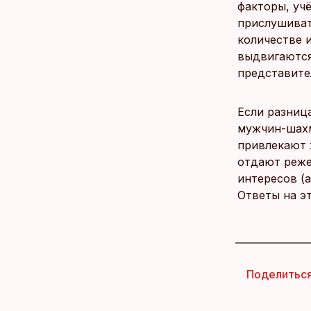
факторы, уч
прислушиват
количестве 
выдвигаются
представител
Если разница
мужчин-шахм
привлекают 
отдают реже
интересов (
Ответы на э
Поделитьс