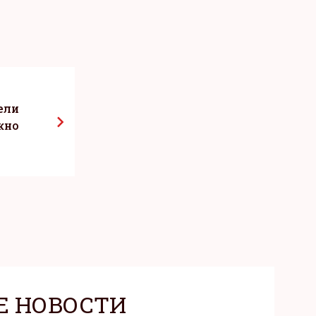
ели
жно
Е НОВОСТИ