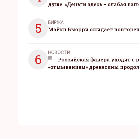
душе. «Деньги здесь – слабая вал
БИРЖА
5
Майкл Бьюрри ожидает повторени
НОВОСТИ
6
Российская фанера уходит с р
«отмыванием» древесины продо