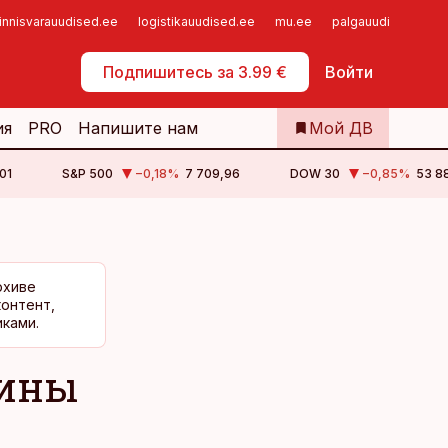
innisvarauudised.ee
logistikauudised.ee
mu.ee
palgauudised.ee
Самообслуживание
Подпишитесь за 3.99 €
Войти
ия
PRO
Напишите нам
Мой ДВ
01
S&P 500
−0,18
%
7 709,96
DOW 30
−0,85
%
53 88
рхиве
контент,
ками.
чины