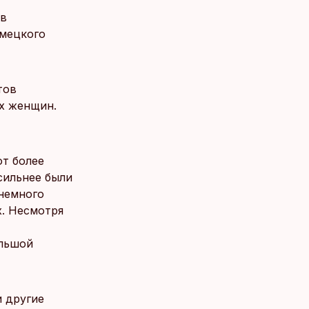
ов
емецкого
тов
их женщин.
т более
сильнее были
 немного
. Несмотря
ольшой
и другие