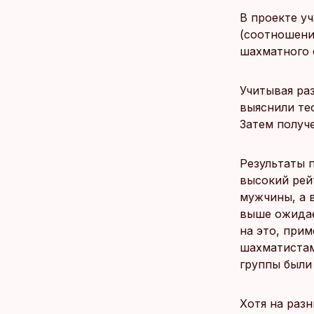
В проекте у
(соотношени
шахматного 
Учитывая ра
выяснили те
Затем получ
Результаты 
высокий рей
мужчины, а 
выше ожидае
на это, при
шахматистам
группы были
Хотя на раз