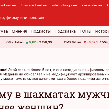
suudised.ee
finantsuudised.ee
aritehnoloogia.ee
kaubandus.ee
k
умаа
Мнения
Подкасты
Подсказка
ТОПы
Истор
OMX Tallinn
0,18
%
2 158,36
OMX Vilnius
−0,09
%
1 504,
ние!
Этой статье более 5 лет, и она находится в цифировом а
я. Издание не обновляет и не модифицирует архивированный 
у может иметь смысл ознакомиться с более поздними источни
му в шахматах муж
нее женщин?