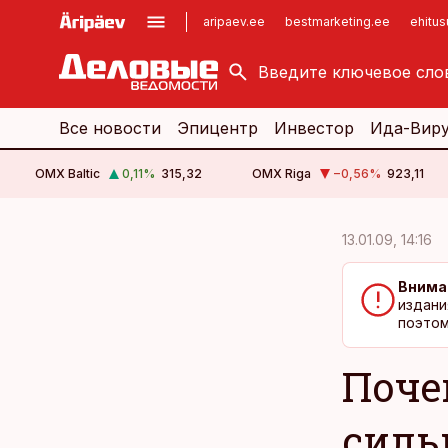
aripaev.ee
bestmarketing.ee
ehitu
kinnisvarauudised.ee
imelineajalugu.ee
logistikauudised.ee
imelineteadus.ee
Все новости
Эпицентр
Инвестор
Ида-Вир
OMX Baltic
0,11
%
315,32
OMX Riga
−0,56
%
923,11
cebook
cebook
13.01.09, 14:16
Twitter)
Twitter)
Внима
kedIn
kedIn
издани
поэтом
ail
ail
Поче
k
k
силь