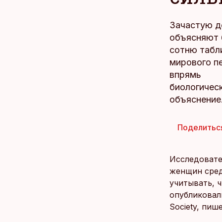
Зачастую д
объясняют 
сотню табл
мирового п
впрямь
биологичес
объяснение
Поделитьс
Исследовате
женщин сред
учитывать, 
опубликовали
Society, пише