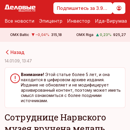
Подпишитесь за 3.99 €
Все новости
Эпицентр
Инвестор
Ида-Вирумаа
OMX Baltic
−0,04
%
315,18
OMX Riga
0,23
%
925,27
cebook
cebook
Назад
Twitter)
Twitter)
14.01.09, 13:47
kedIn
kedIn
Внимание!
Этой статье более 5 лет, и она
находится в цифировом архиве издания.
ail
ail
Издание не обновляет и не модифицирует
архивированный контент, поэтому может иметь
k
k
смысл ознакомиться с более поздними
источниками.
Cотруднице Нарвского
музея вручена медаль