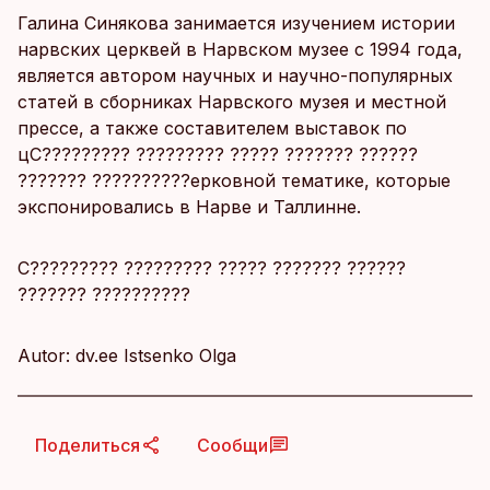
Галина Синякова занимается изучением истории
нарвских церквей в Нарвском музее с 1994 года,
является автором научных и научно-популярных
статей в сборниках Нарвского музея и местной
прессе, а также составителем выставок по
цC????????? ????????? ????? ??????? ??????
??????? ??????????ерковной тематике, которые
экспонировались в Нарве и Таллинне.
C????????? ????????? ????? ??????? ??????
??????? ??????????
Autor: dv.ee Istsenko Olga
Поделиться
Сообщи