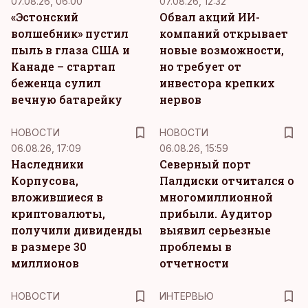
07.08.26, 06:00
07.08.26, 12:32
«Эстонский
Обвал акций ИИ-
волшебник» пустил
компаний открывает
пыль в глаза США и
новые возможности,
Канаде – стартап
но требует от
беженца сулил
инвестора крепких
вечную батарейку
нервов
НОВОСТИ
НОВОСТИ
06.08.26, 17:09
06.08.26, 15:59
Наследники
Северный порт
Корпусова,
Палдиски отчитался о
вложившиеся в
многомиллионной
криптовалюты,
прибыли. Аудитор
получили дивиденды
выявил серьезные
в размере 30
проблемы в
миллионов
отчетности
НОВОСТИ
ИНТЕРВЬЮ