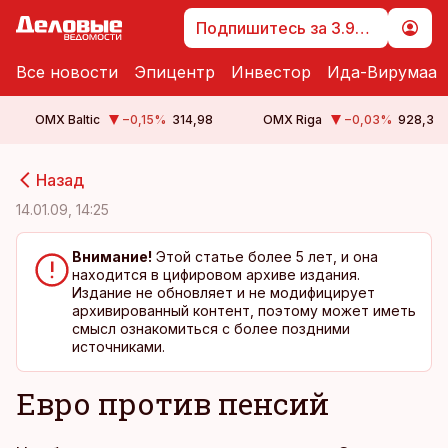
Подпишитесь за 3.99 €
Все новости
Эпицентр
Инвестор
Ида-Вирумаа
OMX Baltic
−0,15
%
314,98
OMX Riga
−0,03
%
928,3
cebook
cebook
Назад
Twitter)
Twitter)
14.01.09, 14:25
kedIn
kedIn
Внимание!
Этой статье более 5 лет, и она
находится в цифировом архиве издания.
ail
ail
Издание не обновляет и не модифицирует
архивированный контент, поэтому может иметь
k
k
смысл ознакомиться с более поздними
источниками.
Евро против пенсий