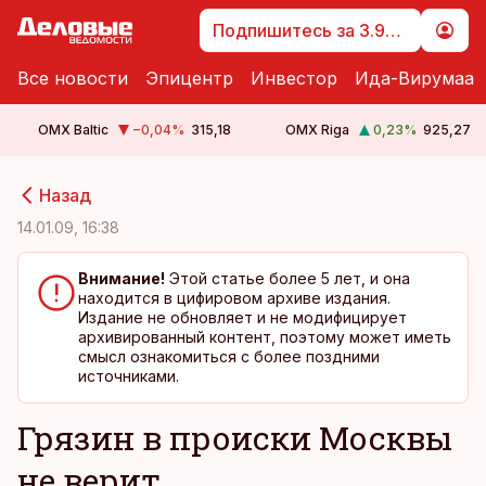
Подпишитесь за 3.99 €
Все новости
Эпицентр
Инвестор
Ида-Вирумаа
OMX Baltic
−0,04
%
315,18
OMX Riga
0,23
%
925,27
cebook
cebook
Назад
Twitter)
Twitter)
14.01.09, 16:38
kedIn
kedIn
Внимание!
Этой статье более 5 лет, и она
находится в цифировом архиве издания.
ail
ail
Издание не обновляет и не модифицирует
архивированный контент, поэтому может иметь
k
k
смысл ознакомиться с более поздними
источниками.
Грязин в происки Москвы
не верит