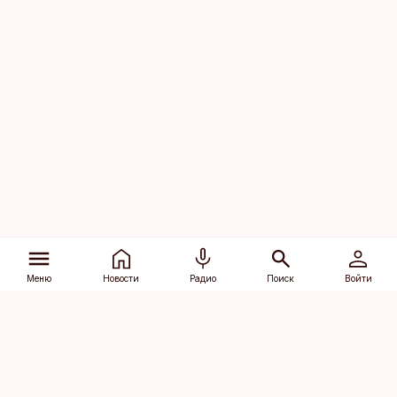
Меню
Новости
Радио
Поиск
Войти
Vana-Lõuna 39/1, 19094 Tallinn