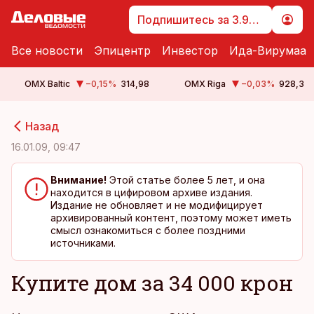
Подпишитесь за 3.99 €
Все новости
Эпицентр
Инвестор
Ида-Вирумаа
OMX Baltic
−0,15
%
314,98
OMX Riga
−0,03
%
928,3
cebook
cebook
Назад
Twitter)
Twitter)
16.01.09, 09:47
kedIn
kedIn
Внимание!
Этой статье более 5 лет, и она
находится в цифировом архиве издания.
ail
ail
Издание не обновляет и не модифицирует
архивированный контент, поэтому может иметь
k
k
смысл ознакомиться с более поздними
источниками.
Купите дом за 34 000 крон