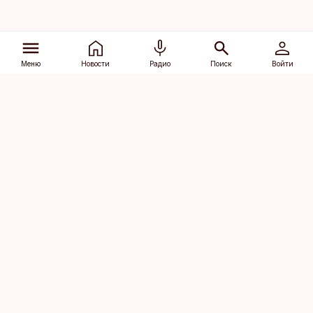
Меню
Новости
Радио
Поиск
Войти
Vana-Lõuna 39/1, 19094 Tallinn
(+372) 667 0111
dv@aripaev.ee
Подписаться
Об Äripäev
Реклама
Контакт
Права на
Кодекс журналистской
использование
этики