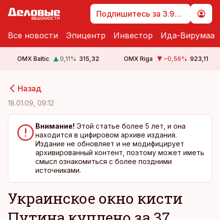
Подпишитесь за 3.99 €
Все новости
Эпицентр
Инвестор
Ида-Вирумаа
OMX Baltic
0,11
%
315,32
OMX Riga
−0,56
%
923,11
cebook
cebook
Назад
Twitter)
Twitter)
18.01.09, 09:12
kedIn
kedIn
Внимание!
Этой статье более 5 лет, и она
находится в цифировом архиве издания.
ail
ail
Издание не обновляет и не модифицирует
архивированный контент, поэтому может иметь
k
k
смысл ознакомиться с более поздними
источниками.
Украинское окно кисти
Путина куплено за 37