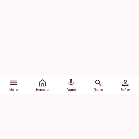
Меню
Новости
Радио
Поиск
Войти
Vana-Lõuna 39/1, 19094 Tallinn