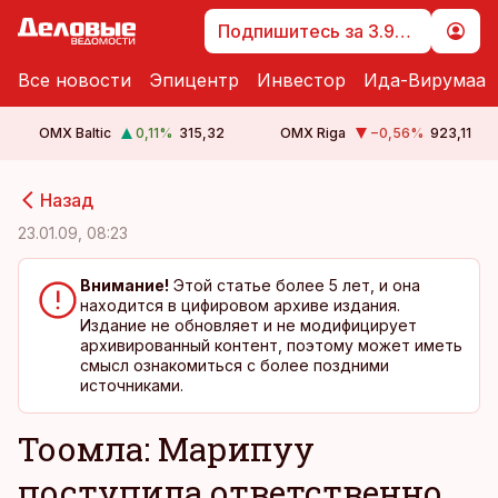
Подпишитесь за 3.99 €
Все новости
Эпицентр
Инвестор
Ида-Вирумаа
OMX Baltic
0,11
%
315,32
OMX Riga
−0,56
%
923,11
cebook
cebook
Назад
Twitter)
Twitter)
23.01.09, 08:23
kedIn
kedIn
Внимание!
Этой статье более 5 лет, и она
находится в цифировом архиве издания.
ail
ail
Издание не обновляет и не модифицирует
архивированный контент, поэтому может иметь
k
k
смысл ознакомиться с более поздними
источниками.
Тоомла: Марипуу
поступила ответственно