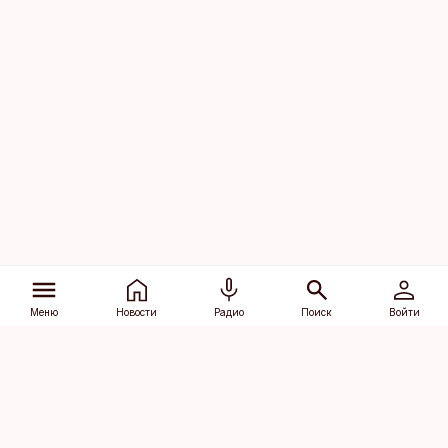
Меню
Новости
Радио
Поиск
Войти
Vana-Lõuna 39/1, 19094 Tallinn