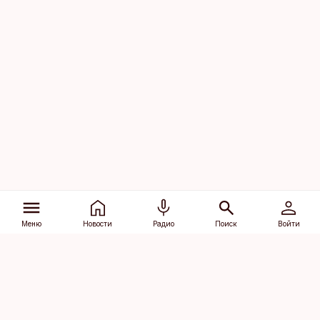
Меню
Новости
Радио
Поиск
Войти
Vana-Lõuna 39/1, 19094 Tallinn