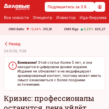
Подпишитесь за 3.99 €
Все новости
Эпицентр
Инвестор
Ида-Вирумаа
OMX Baltic
−0,04
%
315,18
OMX Riga
0,23
%
925,27
cebook
cebook
Назад
Twitter)
Twitter)
24.01.09, 11:38
kedIn
kedIn
Внимание!
Этой статье более 5 лет, и она
находится в цифировом архиве издания.
ail
ail
Издание не обновляет и не модифицирует
архивированный контент, поэтому может иметь
k
k
смысл ознакомиться с более поздними
источниками.
Кризис: профессионалы
останутся, пена уйдёт