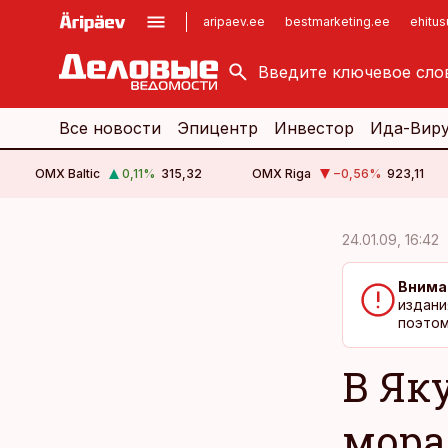
aripaev.ee
bestmarketing.ee
ehitu
kinnisvarauudised.ee
imelineajalugu.ee
logistikauudised.ee
imelineteadus.ee
Все новости
Эпицентр
Инвестор
Ида-Вир
OMX Baltic
0,11
%
315,32
OMX Riga
−0,56
%
923,11
cebook
cebook
24.01.09, 16:42
Twitter)
Twitter)
Внима
kedIn
kedIn
издани
поэтом
ail
ail
В Як
k
k
мора