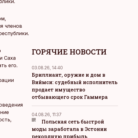
блики.
рм,
я членов
республики.
ГОРЯЧИЕ НОВОСТИ
о
и Саха
ть его.
03.08.26, 14:40
Бриллиант, оружие и дом в
рации
Виймси: судебный исполнитель
продает имущество
отбывающего срок Гаммера
оведения
ение
04.08.26, 11:37
ость,
Польская сеть быстрой
моды заработала в Эстонии
рекордную прибыль