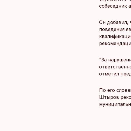
собеседник а
Он добавил, 
поведения я
квалификаци
рекомендаци
"За нарушен
ответственн
отметил пре
По его слова
Штыров реко
муниципальн