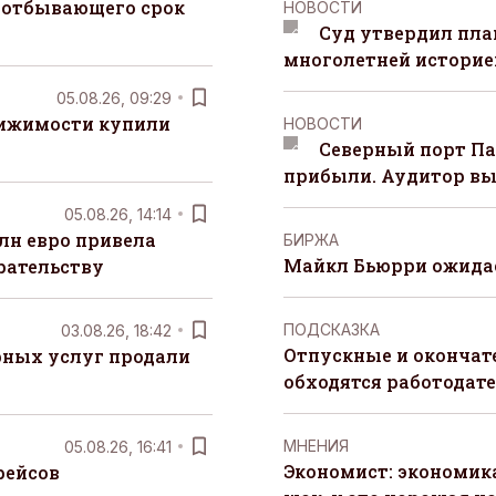
 отбывающего срок
НОВОСТИ
Суд утвердил пла
многолетней историей
05.08.26, 09:29
вижимости купили
НОВОСТИ
Северный порт П
прибыли. Аудитор вы
05.08.26, 14:14
лн евро привела
БИРЖА
Майкл Бьюрри ожидае
рательству
ПОДСКАЗКА
03.08.26, 18:42
Отпускные и окончат
рных услуг продали
обходятся работодат
MНЕНИЯ
05.08.26, 16:41
Экономист: экономи
рейсов