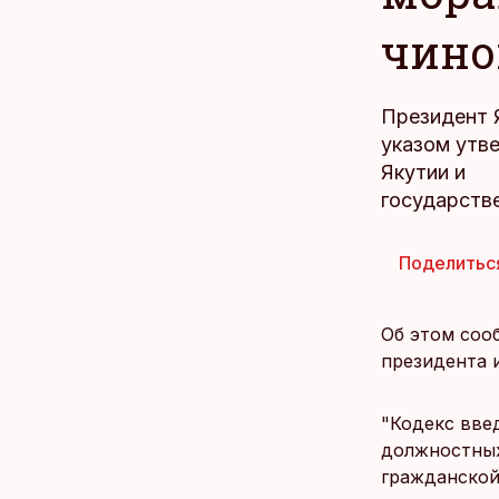
чино
Президент 
указом утв
Якутии и
государств
Поделитьс
Об этом соо
президента 
"Кодекс вве
должностных
гражданской