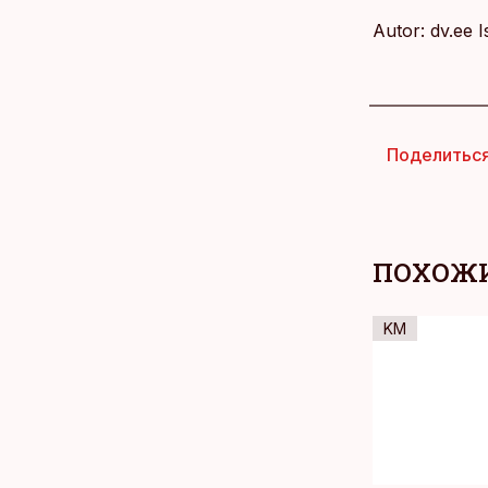
Autor: dv.ee 
Поделитьс
ПОХОЖИ
KM