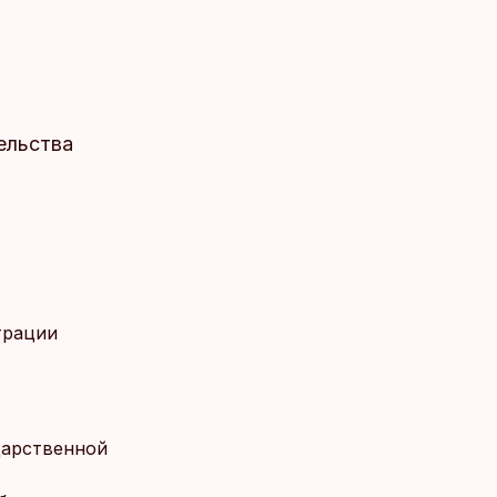
ельства
трации
дарственной