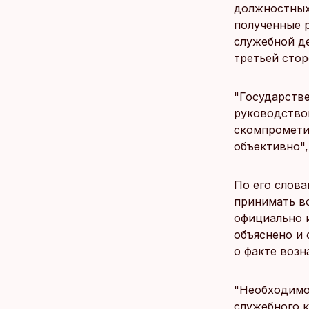
должностных
полученные р
служебной де
третьей стор
"Государств
руководство
скомпромети
объективно",
По его слова
принимать во
официально 
объяснено и
о факте возн
"Необходимо
служебного к