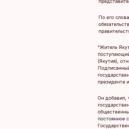
представите
По его слов
обязательст
правительст
"Житель Яку
поступающий
(Якутия), от
Подписанный
государстве
президента и
Он добавил,
государстве
общественным
постоянное 
Государстве