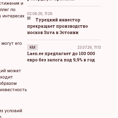
стижения и
ллег по
02.08.26, 11:26
в интересах
Турецкий инвестор
прекращает производство
носков Suva в Эстонии
 могут его
KM
23.07.26, 11:13
Laen.ee предлагает до 100 000
евро без залога под 9,9% в год
щий может
сходит
образом
 известность
из условий
л