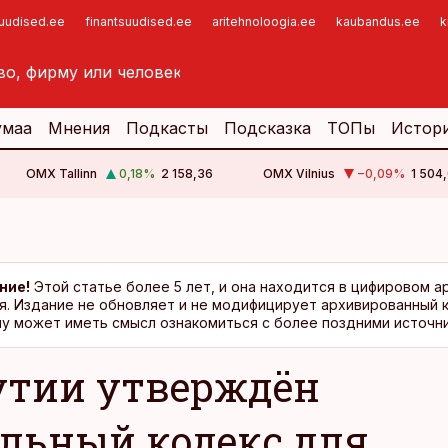
suudised.ee
finantsuudised.ee
aritehnoloogia.ee
kaubandus.ee
k
умаа
Мнения
Подкасты
Подсказка
ТОПы
Истор
OMX Tallinn
0,18
%
2 158,36
OMX Vilnius
−0,09
%
1 504,
ние!
Этой статье более 5 лет, и она находится в цифировом а
я. Издание не обновляет и не модифицирует архивированный 
у может иметь смысл ознакомиться с более поздними источни
утии утверждён
льный кодекс для