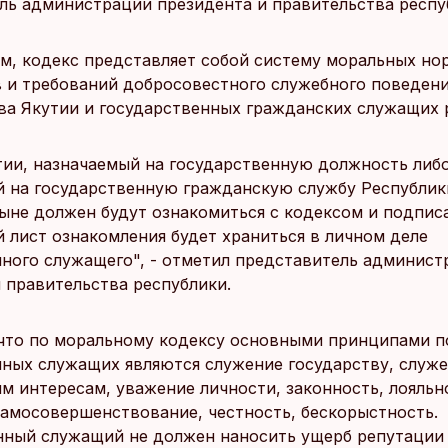
ль администрации президента и правительства респу
ам, кодекс представляет собой систему моральных но
в и требований добросовестного служебного поведени
ва Якутии и государственных гражданских служащих 
тии, назначаемый на государственную должность либ
 на государственную гражданскую службу Республик
ныне должен будут ознакомиться с кодексом и подписа
 лист ознакомления будет храниться в личном деле
нного служащего", - отметил представитель админист
 правительства республики.
 что по моральному кодексу основными принципами п
нных служащих являются служение государству, служ
 интересам, уважение личности, законность, лояльн
самосовершенствование, честность, бескорыстность.
нный служащий не должен наносить ущерб репутации