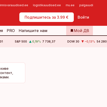
innisvarauudised.ee
logistikauudised.ee
mu.ee
palgauudised.ee
Самообслуживание
Подпишитесь за 3.99 €
Войти
ия
PRO
Напишите нам
Мой ДВ
01
S&P 500
0,19
%
7 738,37
DOW 30
−0,13
%
54 280
рхиве
контент,
ками.