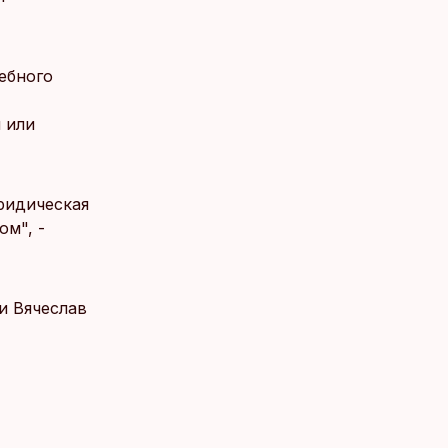
ебного
 или
ридическая
м", -
и Вячеслав