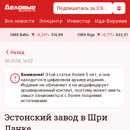
Подпишитесь за 3.99 €
Все новости
Эпицентр
Инвестор
Ида-Вирумаа
OMX Baltic
−0,24
%
314,69
OMX Riga
−0,71
%
922,01
cebook
cebook
Назад
Twitter)
Twitter)
26.01.09, 14:02
kedIn
kedIn
Внимание!
Этой статье более 5 лет, и она
находится в цифировом архиве издания.
ail
ail
Издание не обновляет и не модифицирует
архивированный контент, поэтому может иметь
k
k
смысл ознакомиться с более поздними
источниками.
Эстонский завод в Шри
Ланке