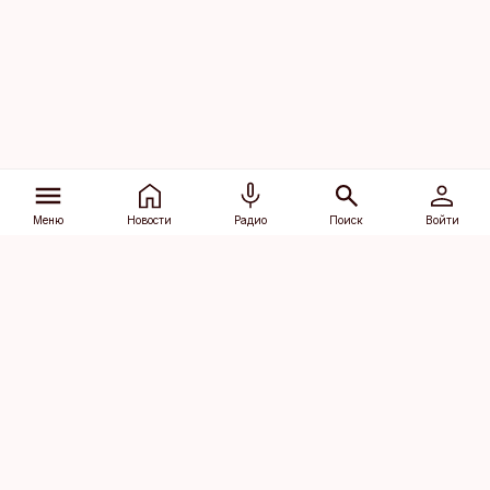
Меню
Новости
Радио
Поиск
Войти
Vana-Lõuna 39/1, 19094 Tallinn
(+372) 667 0111
dv@aripaev.ee