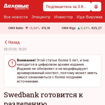
Подпишитесь за 3.99 €
Все новости
Эпицентр
Инвестор
Ида-Вирумаа
OMX Baltic
−0,04
%
315,18
OMX Riga
0,23
%
925,27
cebook
cebook
Назад
Twitter)
Twitter)
28.01.09, 16:20
kedIn
kedIn
Внимание!
Этой статье более 5 лет, и она
находится в цифировом архиве издания.
ail
ail
Издание не обновляет и не модифицирует
архивированный контент, поэтому может иметь
k
k
смысл ознакомиться с более поздними
источниками.
Swedbank готовится к
разделению