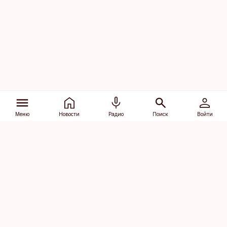
Меню
Новости
Радио
Поиск
Войти
Vana-Lõuna 39/1, 19094 Tallinn
(+372) 667 0111
dv@aripaev.ee