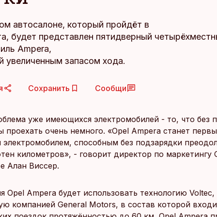
ом автосалоне, который пройдёт в
та, будет представлен пятидверный четырёхмест
иль Ampera,
 увеличенным запасом хода.
я
Сохранить
Сообщи
облема уже имеющихся электромобилей - то, что без 
ы проехать очень немного. «Opel Ampera станет перв
 электромобилем, способным без подзарядки преодо
тен километров», - говорит директор по маркетингу 
e Алан Виссер.
я Opel Ampera будет использовать технологию Voltec,
ю компанией General Motors, в состав которой входит
ких поездок протяжённостью до 60 км, Opel Ampera п