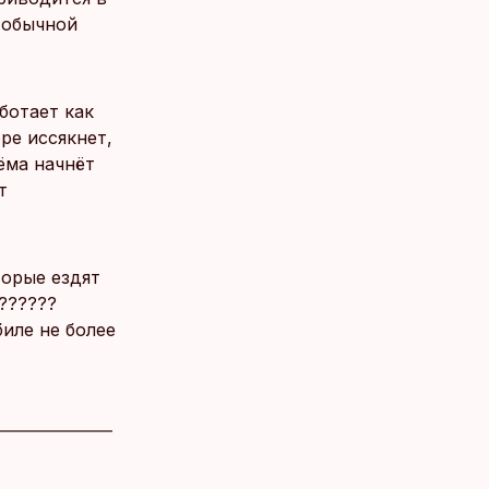
 обычной
ботает как
ре иссякнет,
ёма начнёт
т
торые ездят
???????
иле не более