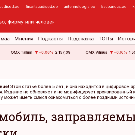
suudised.ee
finantsuudised.ee
aritehnoloogia.ee
kaubandus.ee
k
умаа
Мнения
Подкасты
Подсказка
ТОПы
Истор
OMX Tallinn
−0,06
%
2 157,09
OMX Vilnius
−0,16
%
1 5
ние!
Этой статье более 5 лет, и она находится в цифировом а
я. Издание не обновляет и не модифицирует архивированный 
у может иметь смысл ознакомиться с более поздними источни
мобиль, заправляемы
тки