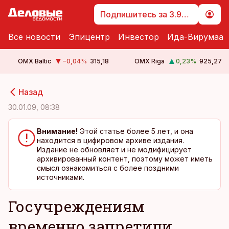
Подпишитесь за 3.99 €
Все новости
Эпицентр
Инвестор
Ида-Вирумаа
OMX Baltic
−0,04
%
315,18
OMX Riga
0,23
%
925,27
cebook
cebook
Назад
Twitter)
Twitter)
30.01.09, 08:38
kedIn
kedIn
Внимание!
Этой статье более 5 лет, и она
находится в цифировом архиве издания.
ail
ail
Издание не обновляет и не модифицирует
архивированный контент, поэтому может иметь
k
k
смысл ознакомиться с более поздними
источниками.
Госучреждениям
временно запретили