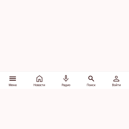
Меню
Новости
Радио
Поиск
Войти
Vana-Lõuna 39/1, 19094 Tallinn