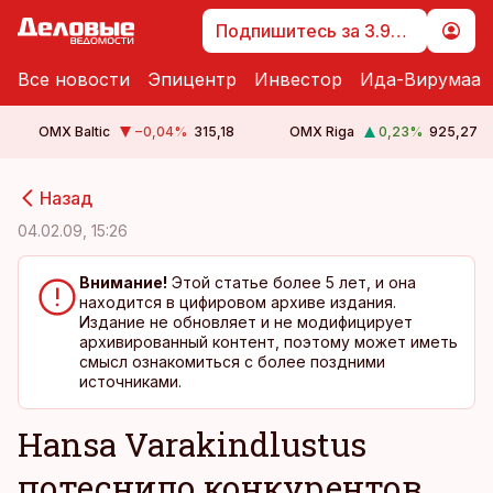
Подпишитесь за 3.99 €
Все новости
Эпицентр
Инвестор
Ида-Вирумаа
OMX Baltic
−0,04
%
315,18
OMX Riga
0,23
%
925,27
cebook
cebook
Назад
Twitter)
Twitter)
04.02.09, 15:26
kedIn
kedIn
Внимание!
Этой статье более 5 лет, и она
находится в цифировом архиве издания.
ail
ail
Издание не обновляет и не модифицирует
архивированный контент, поэтому может иметь
k
k
смысл ознакомиться с более поздними
источниками.
Hansa Varakindlustus
потеснило конкурентов