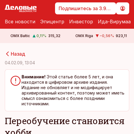
Подпишитесь за 3.99 €
Все новости
Эпицентр
Инвестор
Ида-Вирумаа
OMX Baltic
0,11
%
315,32
OMX Riga
−0,56
%
923,11
cebook
cebook
Назад
Twitter)
Twitter)
04.02.09, 13:04
kedIn
kedIn
Внимание!
Этой статье более 5 лет, и она
находится в цифировом архиве издания.
ail
ail
Издание не обновляет и не модифицирует
архивированный контент, поэтому может иметь
k
k
смысл ознакомиться с более поздними
источниками.
Переобучение становится
хобби