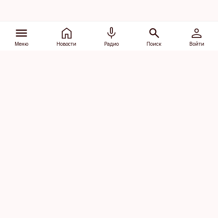
Меню
Новости
Радио
Поиск
Войти
Vana-Lõuna 39/1, 19094 Tallinn
(+372) 667 0111
dv@aripaev.ee
Подписаться
Об Äripäev
Реклама
Контакт
Права на
Кодекс журналистской
использование
этики