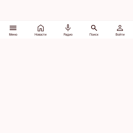
Меню
Новости
Радио
Поиск
Войти
Vana-Lõuna 39/1, 19094 Tallinn
(+372) 667 0111
dv@aripaev.ee
Подписаться
Об Äripäev
Реклама
Контакт