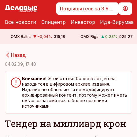
Подпишитесь за 3.99 €
Все новости
Эпицентр
Инвестор
Ида-Вирумаа
OMX Baltic
−0,04
%
315,18
OMX Riga
0,23
%
925,27
cebook
cebook
Назад
Twitter)
Twitter)
04.02.09, 17:40
kedIn
kedIn
Внимание!
Этой статье более 5 лет, и она
находится в цифировом архиве издания.
ail
ail
Издание не обновляет и не модифицирует
архивированный контент, поэтому может иметь
k
k
смысл ознакомиться с более поздними
источниками.
Tендер на миллиард крон