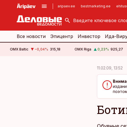
aripaev.ee
bestmarketing.ee
ehitu
kinnisvarauudised.ee
imelineajalugu.ee
logistikauudised.ee
imelineteadus.ee
Все новости
Эпицентр
Инвестор
Ида-Вир
OMX Baltic
−0,04
%
315,18
OMX Riga
0,23
%
925,27
cebook
cebook
11.02.09, 13:52
Twitter)
Twitter)
Внима
kedIn
kedIn
издани
поэтом
ail
ail
Боти
k
k
Обувные сет