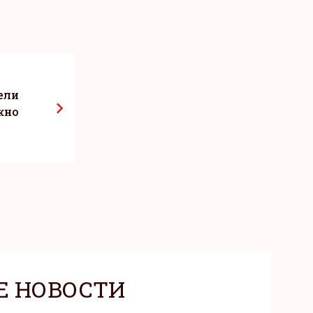
ели
жно
Е НОВОСТИ