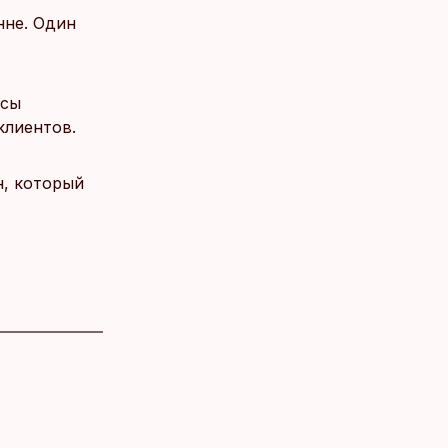
нне. Один
асы
клиентов.
н, который