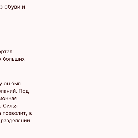
р обуви и
ортал
ых больших
у он был
еланий. Под
ионная
i Силья
 позволит, в
дразделений