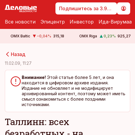
Подпишитесь за 3.99 €
Все новости
Эпицентр
Инвестор
Ида-Вирумаа
OMX Baltic
−0,04
%
315,18
OMX Riga
0,23
%
925,27
cebook
cebook
Назад
Twitter)
Twitter)
11.02.09, 11:27
kedIn
kedIn
Внимание!
Этой статье более 5 лет, и она
находится в цифировом архиве издания.
ail
ail
Издание не обновляет и не модифицирует
архивированный контент, поэтому может иметь
k
k
смысл ознакомиться с более поздними
источниками.
Таллинн: всех
безработных - на