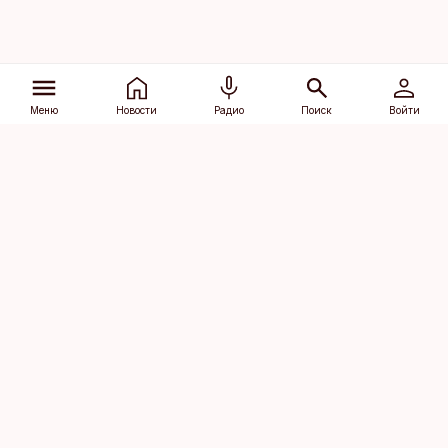
Меню
Новости
Радио
Поиск
Войти
Vana-Lõuna 39/1, 19094 Tallinn
(+372) 667 0111
dv@aripaev.ee
Подписаться
Об Äripäev
Реклама
Контакт
Права на
Кодекс журналистской