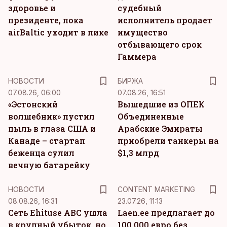
здоровье и
судебный
президенте, пока
исполнитель продает
airBaltic уходит в пике
имущество
отбывающего срок
Гаммера
НОВОСТИ
БИРЖА
07.08.26, 06:00
07.08.26, 16:51
«Эстонский
Вышедшие из ОПЕК
волшебник» пустил
Объединенные
пыль в глаза США и
Арабские Эмираты
Канаде – стартап
приобрели танкеры на
беженца сулил
$1,3 млрд
вечную батарейку
KM
НОВОСТИ
CONTENT MARKETING
08.08.26, 16:31
23.07.26, 11:13
Сеть Ehituse ABC ушла
Laen.ee предлагает до
в крупный убыток, но
100 000 евро без