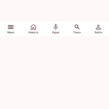
Меню
Новости
Радио
Поиск
Войти
Vana-Lõuna 39/1, 19094 Tallinn
(+372) 667 0111
dv@aripaev.ee
Подписаться
Об Äripäev
Реклама
Контакт