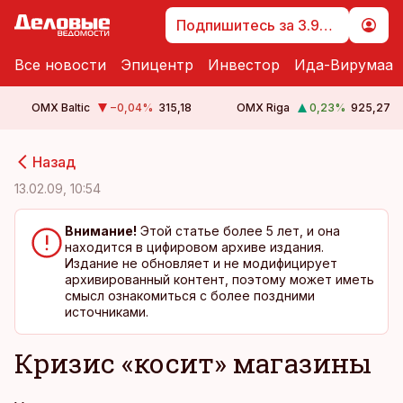
Подпишитесь за 3.99 €
Все новости
Эпицентр
Инвестор
Ида-Вирумаа
OMX Baltic
−0,04
%
315,18
OMX Riga
0,23
%
925,27
cebook
cebook
Назад
Twitter)
Twitter)
13.02.09, 10:54
kedIn
kedIn
Внимание!
Этой статье более 5 лет, и она
находится в цифировом архиве издания.
ail
ail
Издание не обновляет и не модифицирует
архивированный контент, поэтому может иметь
k
k
смысл ознакомиться с более поздними
источниками.
Кризис «косит» магазины