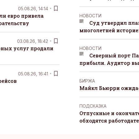
05.08.26, 14:14
лн евро привела
НОВОСТИ
Суд утвердил пла
рательству
многолетней историей
03.08.26, 18:42
рных услуг продали
НОВОСТИ
Северный порт П
прибыли. Аудитор вы
05.08.26, 16:41
рейсов
БИРЖА
Майкл Бьюрри ожидае
ПОДСКАЗКА
Отпускные и окончат
обходятся работодат