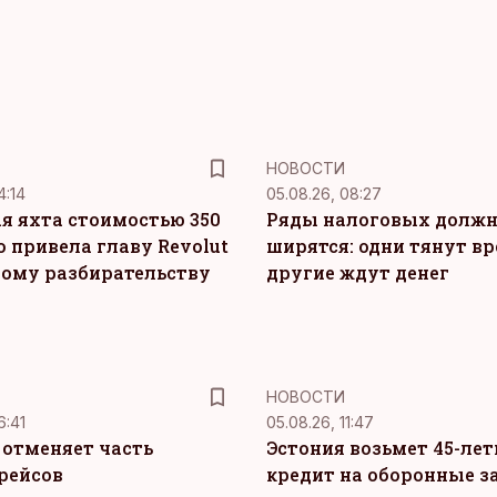
НОВОСТИ
4:14
05.08.26, 08:27
я яхта стоимостью 350
Ряды налоговых долж
о привела главу Revolut
ширятся: одни тянут вр
ному разбирательству
другие ждут денег
НОВОСТИ
6:41
05.08.26, 11:47
c отменяет часть
Эстония возьмет 45-ле
рейсов
кредит на оборонные з