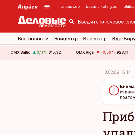
aripaev.ee
bestmarketing.ee
ehitu
kinnisvarauudised.ee
imelineajalugu.ee
logistikauudised.ee
imelineteadus.ee
Все новости
Эпицентр
Инвестор
Ида-Вир
OMX Baltic
0,11
%
315,32
OMX Riga
−0,56
%
923,11
cebook
cebook
13.02.09, 12:14
Twitter)
Twitter)
Внима
kedIn
kedIn
издани
поэтом
ail
ail
Приб
k
k
упал