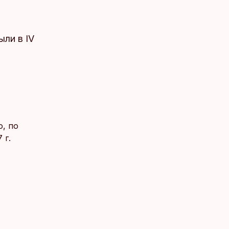
ыли в IV
ю, по
 г.