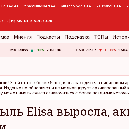
suudised.ee
finantsuudised.ee
aritehnoloogia.ee
kaubandus.ee
k
умаа
Мнения
Подкасты
Подсказка
ТОПы
Истор
OMX Tallinn
0,18
%
2 158,36
OMX Vilnius
−0,09
%
1 504,
ние!
Этой статье более 5 лет, и она находится в цифировом а
я. Издание не обновляет и не модифицирует архивированный 
у может иметь смысл ознакомиться с более поздними источни
ыль Elisa выросла, а
и