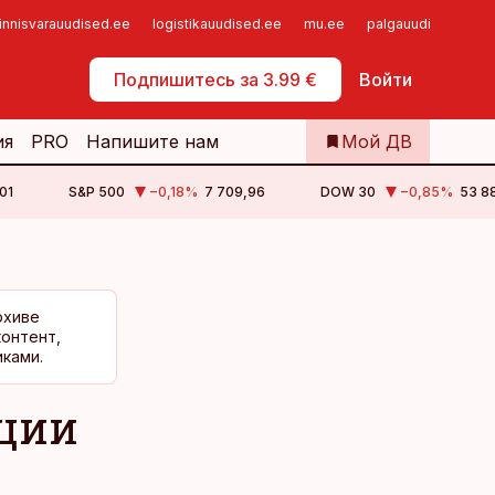
innisvarauudised.ee
logistikauudised.ee
mu.ee
palgauudised.ee
Самообслуживание
Подпишитесь за 3.99 €
Войти
ия
PRO
Напишите нам
Мой ДВ
01
S&P 500
−0,18
%
7 709,96
DOW 30
−0,85
%
53 88
рхиве
контент,
ками.
кции