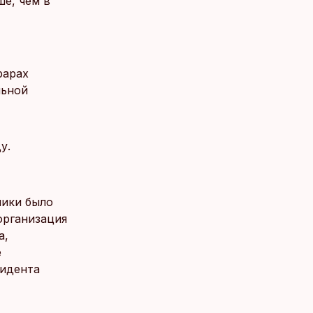
е, чем в
рарах
льной
у.
лики было
организация
а,
е
зидента