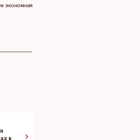
ее экономная
ен
ах в