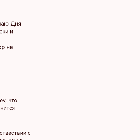
чаю Дня
ски и
ор не
ev, что
снится
ствествии с