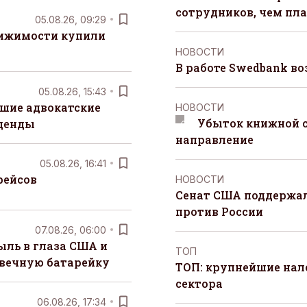
сотрудников, чем пл
05.08.26, 09:29
вижимости купили
НОВОСТИ
В работе Swedbank в
05.08.26, 15:43
шие адвокатские
НОВОСТИ
Убыток книжной с
денды
направление
05.08.26, 16:41
рейсов
НОВОСТИ
Сенат США поддержал
против России
07.08.26, 06:00
ыль в глаза США и
ТОП
 вечную батарейку
ТОП: крупнейшие на
сектора
06.08.26, 17:34