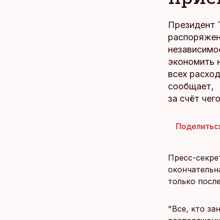
Президент 
распоряжен
независимо
экономить 
всех расход
сообщает,
за счёт чег
Поделитьс
Пресс-секрет
окончательн
только посл
"Все, кто з