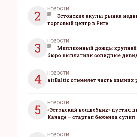
НОВОСТИ
2
Эстонские акулы рынка нед
торговый центр в Риге
НОВОСТИ
3
Миллионный дождь: крупней
бюро выплатили солидные диви
НОВОСТИ
4
airBaltic отменяет часть зимних 
НОВОСТИ
5
«Эстонский волшебник» пустил п
Канаде – стартап беженца сулил
НОВОСТИ