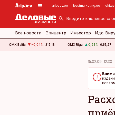
aripaev.ee
bestmarketing.ee
ehitu
kinnisvarauudised.ee
imelineajalugu.ee
logistikauudised.ee
imelineteadus.ee
Все новости
Эпицентр
Инвестор
Ида-Вир
OMX Baltic
−0,04
%
315,18
OMX Riga
0,23
%
925,27
cebook
cebook
15.02.09, 12:30
Twitter)
Twitter)
Внима
kedIn
kedIn
издани
поэтом
ail
ail
Расх
k
k
приё