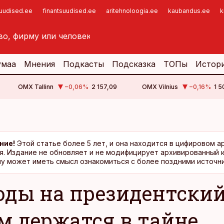
suudised.ee
finantsuudised.ee
aritehnoloogia.ee
kaubandus.ee
k
умаа
Мнения
Подкасты
Подсказка
ТОПы
Истор
OMX Tallinn
−0,06
%
2 157,09
OMX Vilnius
−0,16
%
1 5
ние!
Этой статье более 5 лет, и она находится в цифировом а
я. Издание не обновляет и не модифицирует архивированный 
у может иметь смысл ознакомиться с более поздними источни
оды на президентски
м держатся в тайне