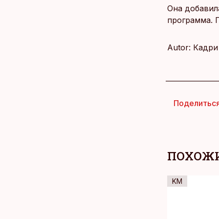
Она добавила
программа. П
Autor: Кадри
Поделитьс
ПОХОЖИ
KM