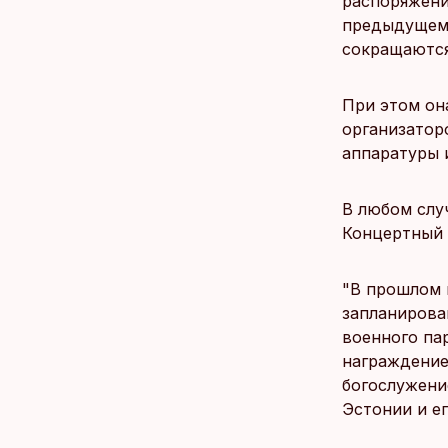
распоряжени
предыдущем 
сокращаются
При этом она
организатор
аппаратуры и
В любом слу
Концертный 
"В прошлом 
запланирова
военного па
награждение
богослужени
Эстонии и ег