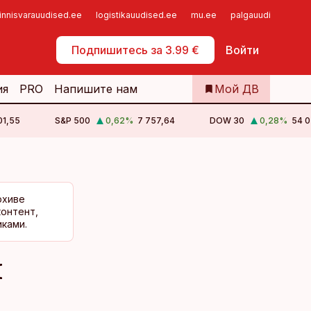
innisvarauudised.ee
logistikauudised.ee
mu.ee
palgauudised.ee
Самообслуживание
Подпишитесь за 3.99 €
Войти
ия
PRO
Напишите нам
Мой ДВ
01,55
S&P 500
0,62
%
7 757,64
DOW 30
0,28
%
54 0
рхиве
контент,
ками.
й