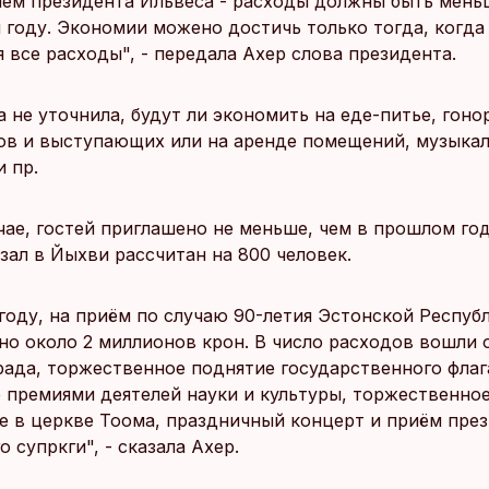
ем президента Ильвеса - расходы должны быть меньш
году. Экономии можено достичь только тогда, когда
 все расходы", - передала Ахер слова президента.
 не уточнила, будут ли экономить на еде-питье, гоно
ов и выступающих или на аренде помещений, музыка
 пр.
чае, гостей приглашено не меньше, чем в прошлом год
зал в Йыхви рассчитан на 800 человек.
году, на приём по случаю 90-летия Эстонской Респуб
но около 2 миллионов крон. В число расходов вошли 
рада, торжественное поднятие государственного флаг
 премиями деятелей науки и культуры, торжественно
е в церкве Tooма, праздничный концерт и приём пре
о супркги", - сказала Ахер.