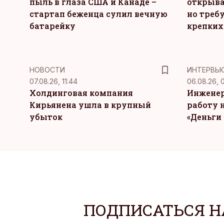
пыль в глаза США и Канаде –
открыва
стартап беженца сулил вечную
но требу
батарейку
крепких
НОВОСТИ
ИНТЕРВЬ
07.08.26, 11:44
06.08.26, 
Холдинговая компания
Инженер
Кирьянена ушла в крупный
работу н
убыток
«Деньги 
ПОДПИСАТЬСЯ Н